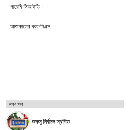
পারেনি সিআইডি।
আজকালের খবর/বিএস
আরও খবর
জকসু নির্বাচন স্থগিত