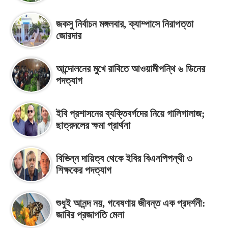
জকসু নির্বাচন মঙ্গলবার, ক্যাম্পাসে নিরাপত্তা
জোরদার
আন্দোলনের মুখে রাবিতে আওয়ামীপন্থি ৬ ডিনের
পদত্যাগ
ইবি প্রশাসনের ব্যক্তিবর্গদের নিয়ে গালিগালাজ;
ছাত্রদলের ক্ষমা প্রার্থনা
বিভিন্ন দায়িত্ব থেকে ইবির বিএনপিপন্থী ৩
শিক্ষকের পদত্যাগ
শুধুই আনন্দ নয়, গবেষণায় জীবন্ত এক প্রদর্শনী:
জাবির প্রজাপতি মেলা