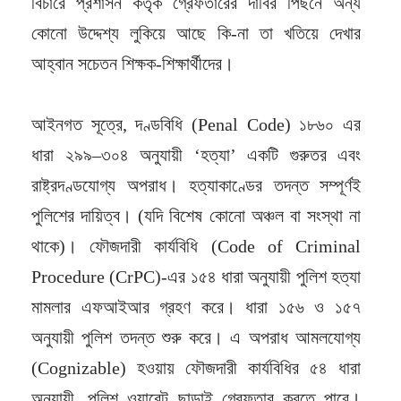
বিচারে প্রশাসন কর্তৃক গ্রেফতারের দাবির পিছনে অন্য
কোনো উদ্দেশ্য লুকিয়ে আছে কি-না তা খতিয়ে দেখার
আহ্বান সচেতন শিক্ষক-শিক্ষার্থীদের।
আইনগত সূত্রে, দণ্ডবিধি (Penal Code) ১৮৬০ এর
ধারা ২৯৯–৩০৪ অনুযায়ী ‘হত্যা’ একটি গুরুতর এবং
রাষ্ট্রদণ্ডযোগ্য অপরাধ। হত্যাকাণ্ডের তদন্ত সম্পূর্ণই
পুলিশের দায়িত্ব। (যদি বিশেষ কোনো অঞ্চল বা সংস্থা না
থাকে)। ফৌজদারী কার্যবিধি (Code of Criminal
Procedure (CrPC)-এর ১৫৪ ধারা অনুযায়ী পুলিশ হত্যা
মামলার এফআইআর গ্রহণ করে। ধারা ১৫৬ ও ১৫৭
অনুযায়ী পুলিশ তদন্ত শুরু করে। এ অপরাধ আমলযোগ্য
(Cognizable) হওয়ায় ফৌজদারী কার্যবিধির ৫৪ ধারা
অনুযায়ী, পুলিশ ওয়ারেন্ট ছাড়াই গ্রেফতার করতে পারে।