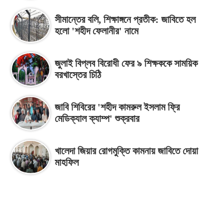
সীমান্তের বলি, শিক্ষাঙ্গনে প্রতীক: জাবিতে হল
হলো 'শহীদ ফেলানীর' নামে
জুলাই বিপ্লব বিরোধী ফের ৯ শিক্ষককে সাময়িক
বরখাস্তের চিঠি
জাবি শিবিরের 'শহীদ কামরুল ইসলাম ফ্রি
মেডিক্যাল ক্যাম্প' শুক্রবার
খালেদা জিয়ার রোগমুক্তি কামনায় জাবিতে দোয়া
মাহফিল