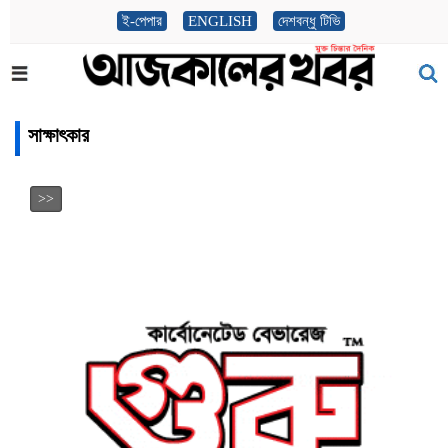
ই-পেপার
ENGLISH
দেশবন্ধু টিভি
সাক্ষাৎকার
>>