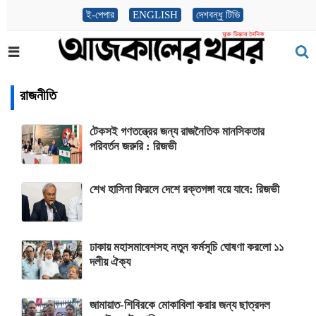
ই-পেপার
ENGLISH
দেশবন্ধু টিভি
রাজনীতি
টেকসই গণতন্ত্রের জন্য রাজনৈতিক মানসিকতার
পরিবর্তন জরুরি : রিজভী
শেখ হাসিনা ফিরলে দেশে রক্তগঙ্গা বয়ে যাবে: রিজভী
ঢাকায় মহাসমাবেশসহ নতুন কর্মসূচি ঘোষণা করলো ১১
দলীয় ঐক্য
জামায়াত-শিবিরকে মোকাবিলা করার জন্য ছাত্রদল