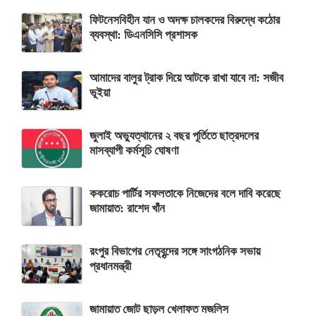
ফিটনেসবিহীন যান ও অদক্ষ চালকদের বিরুদ্ধে কঠোর
ব্যবস্থা: ডিএনসিসি প্রশাসক
আমাদের বালুর ট্রাক দিয়ে আটকে রাখা যাবে না: সজীব
ভূইয়া
জুলাই অভ্যুত্থানের ২ বছর পূর্তিতে ছাত্রদলের
মাসব্যাপী কর্মসূচি ঘোষণা
ককরোচ পার্টির সফলতাকে নিজেদের বলে দাবি করেছে
জামায়াত: রাশেদ খাঁন
রংপুর বিভাগের নেতৃবৃন্দের সঙ্গে সাংগঠনিক সভায়
প্রধানমন্ত্রী
জামায়াত জোট ছাড়ল খেলাফত মজলিস