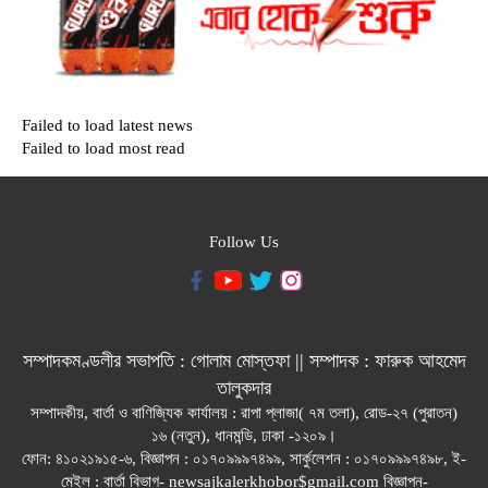
Failed to load latest news
Failed to load most read
Follow Us
সম্পাদকমণ্ডলীর সভাপতি : গোলাম মোস্তফা || সম্পাদক : ফারুক আহমেদ
তালুকদার
সম্পাদকীয়, বার্তা ও বাণিজ্যিক কার্যালয় : রাপা প্লাজা( ৭ম তলা), রোড-২৭ (পুরাতন)
১৬ (নতুন), ধানমন্ডি, ঢাকা -১২০৯।
ফোন: ৪১০২১৯১৫-৬, বিজ্ঞাপন : ০১৭০৯৯৯৭৪৯৯, সার্কুলেশন : ০১৭০৯৯৯৭৪৯৮, ই-
মেইল : বার্তা বিভাগ- newsajkalerkhobor$gmail.com বিজ্ঞাপন-