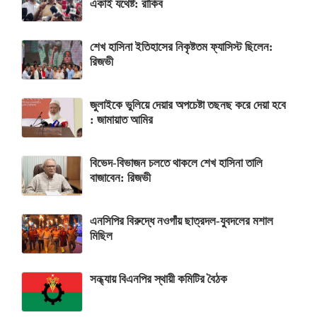
একাই যথেষ্ট: রাকিব
শেখ হাসিনা ইতিহাসের নিকৃষ্টতম ফ্যাসিস্ট ছিলেন:
রিজভী
জুলাইকে ভুলিয়ে দেয়ার অপচেষ্টা তছনছ করে দেয়া হবে
: জামায়াত আমির
বিভেদ-বিভাজন চলতে থাকলে শেখ হাসিনা তালি
বাজাবেন: রিজভী
এনসিপির বিরুদ্ধে নওগাঁয় ছাত্রদল-যুবদলের মশাল
মিছিল
সন্ধ্যায় বিএনপির স্থায়ী কমিটির বৈঠক