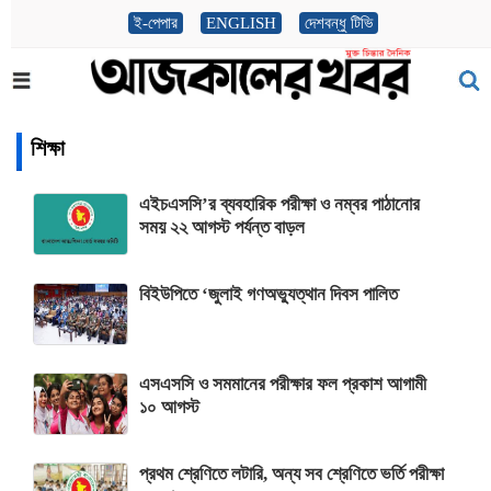
ই-পেপার
ENGLISH
দেশবন্ধু টিভি
শিক্ষা
এইচএসসি’র ব্যবহারিক পরীক্ষা ও নম্বর পাঠানোর
সময় ২২ আগস্ট পর্যন্ত বাড়ল
বিইউপিতে ‘জুলাই গণঅভ্যুত্থান দিবস পালিত
এসএসসি ও সমমানের পরীক্ষার ফল প্রকাশ আগামী
১০ আগস্ট
প্রথম শ্রেণিতে লটারি, অন্য সব শ্রেণিতে ভর্তি পরীক্ষা