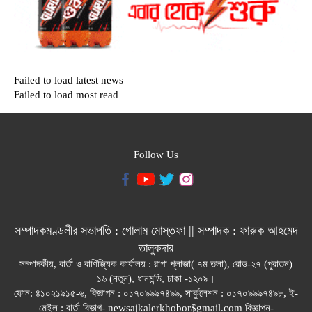
Failed to load latest news
Failed to load most read
Follow Us
সম্পাদকমণ্ডলীর সভাপতি : গোলাম মোস্তফা || সম্পাদক : ফারুক আহমেদ
তালুকদার
সম্পাদকীয়, বার্তা ও বাণিজ্যিক কার্যালয় : রাপা প্লাজা( ৭ম তলা), রোড-২৭ (পুরাতন)
১৬ (নতুন), ধানমন্ডি, ঢাকা -১২০৯।
ফোন: ৪১০২১৯১৫-৬, বিজ্ঞাপন : ০১৭০৯৯৯৭৪৯৯, সার্কুলেশন : ০১৭০৯৯৯৭৪৯৮, ই-
মেইল : বার্তা বিভাগ- newsajkalerkhobor$gmail.com বিজ্ঞাপন-