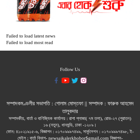
Failed to load latest news
Failed to load most read
Follow Us
সম্পাদকমণ্ডলীর সভাপতি : গোলাম মোস্তফা || সম্পাদক : ফারুক আহমেদ
তালুকদার
সম্পাদকীয়, বার্তা ও বাণিজ্যিক কার্যালয় : রাপা প্লাজা( ৭ম তলা), রোড-২৭ (পুরাতন)
১৬ (নতুন), ধানমন্ডি, ঢাকা -১২০৯।
ফোন: ৪১০২১৯১৫-৬, বিজ্ঞাপন : ০১৭০৯৯৯৭৪৯৯, সার্কুলেশন : ০১৭০৯৯৯৭৪৯৮, ই-
মেইল : বার্তা বিভাগ- newsajkalerkhobor$gmail.com বিজ্ঞাপন-