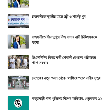
রাজধানীতে স্বামীর হাতে স্ত্রী ও শাশুড়ি খুন
রাজধানীতে দিনেদুপুরে নিজ বাসায় নারী চিকিৎসককে
হত্যা
ডিএনসিসির নিহত কর্মী শেফালী বেগমের পরিবারের
পাশে সরকার
ঢামেকের নতুন ভবন থেকে ‘লাফিয়ে পড়ে’ নারীর মৃত্যু
যাত্রাবাড়ী থানা পুলিশের বিশেষ অভিযান, গ্রেফতার ১২