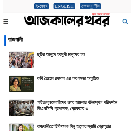
ই-পেপার
ENGLISH
দেশবন্ধু টিভি
রাজধানী
ছুটির আনন্দে ঘরমুখী মানুষের ঢল
কবি তৈয়েব রহমান এর স্মরণসভা অনুষ্ঠিত
পরিচ্ছন্নতাকর্মীদের ওপর হামলার ঘটনাস্থল পরিদর্শনে
ডিএনসিসি প্রশাসক, গ্রেফতার ৩
রাজধানীতে চিকিৎসক পিনু হত্যায় স্বামী গ্রেপ্তার