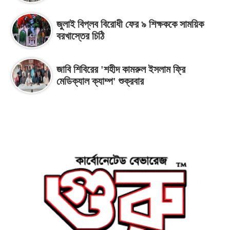
জুলাই বিপ্লব বিরোধী ফের ৯ শিক্ষককে সাময়িক
বরখাস্তের চিঠি
জাবি শিবিরের 'শহীদ কামরুল ইসলাম ফ্রি
মেডিক্যাল ক্যাম্প' শুক্রবার