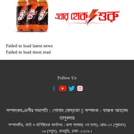
Failed to load latest news
Failed to load most read
Follow Us
সম্পাদকমণ্ডলীর সভাপতি : গোলাম মোস্তফা || সম্পাদক : ফারুক আহমেদ
তালুকদার
সম্পাদকীয়, বার্তা ও বাণিজ্যিক কার্যালয় : রাপা প্লাজা( ৭ম তলা), রোড-২৭ (পুরাতন)
১৬ (নতুন), ধানমন্ডি, ঢাকা -১২০৯।