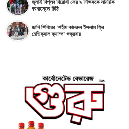
জুলাই বিপ্লব বিরোধী ফের ৯ শিক্ষককে সাময়িক
বরখাস্তের চিঠি
জাবি শিবিরের 'শহীদ কামরুল ইসলাম ফ্রি
মেডিক্যাল ক্যাম্প' শুক্রবার