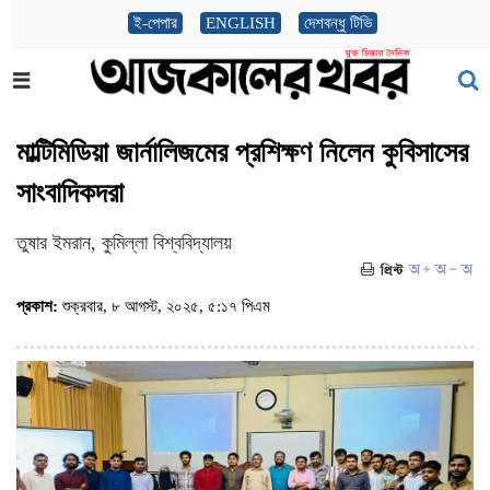
ই-পেপার
ENGLISH
দেশবন্ধু টিভি
মাল্টিমিডিয়া জার্নালিজমের প্রশিক্ষণ নিলেন কুবিসাসের
সাংবাদিকদরা
তুষার ইমরান, কুমিল্লা বিশ্ববিদ্যালয়
প্রকাশ:
শুক্রবার, ৮ আগস্ট, ২০২৫, ৫:১৭ পিএম
(ভিজিট : ১১৯১)