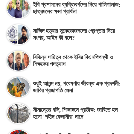
ইবি প্রশাসনের ব্যক্তিবর্গদের নিয়ে গালিগালাজ;
ছাত্রদলের ক্ষমা প্রার্থনা
সাজিদ হত্যার সন্দেহভাজনদের গ্রেপ্তার নিয়ে
সংশয়, আইন কী বলে?
বিভিন্ন দায়িত্ব থেকে ইবির বিএনপিপন্থী ৩
শিক্ষকের পদত্যাগ
শুধুই আনন্দ নয়, গবেষণায় জীবন্ত এক প্রদর্শনী:
জাবির প্রজাপতি মেলা
সীমান্তের বলি, শিক্ষাঙ্গনে প্রতীক: জাবিতে হল
হলো 'শহীদ ফেলানীর' নামে