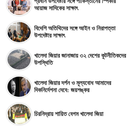
প্রধান উপদেষ্টার সঙ্গে পাকিস্তানের স্পিকার
আয়াজ সাদিকের সাক্ষাৎ
বিদেশি অতিথিদের সঙ্গে আইন ও নিরাপত্তা
উপদেষ্টার সাক্ষাৎ
খালেদা জিয়ার জানাজায় ৩২ দেশের কূটনীতিকদের
উপস্থিতি
খালেদা জিয়ার দর্শন ও মূল্যবোধ আমাদের
দিকনির্দেশনা দেবে: জয়শঙ্কর
চিরনিদ্রায় শায়িত বেগম খালেদা জিয়া