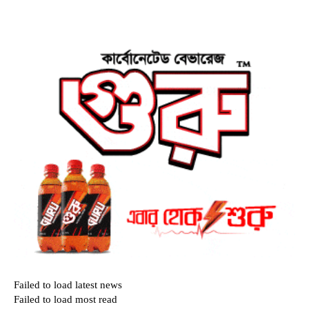
Failed to load latest news
Failed to load most read