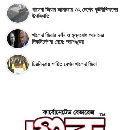
খালেদা জিয়ার জানাজায় ৩২ দেশের কূটনীতিকদের
উপস্থিতি
খালেদা জিয়ার দর্শন ও মূল্যবোধ আমাদের
দিকনির্দেশনা দেবে: জয়শঙ্কর
চিরনিদ্রায় শায়িত বেগম খালেদা জিয়া