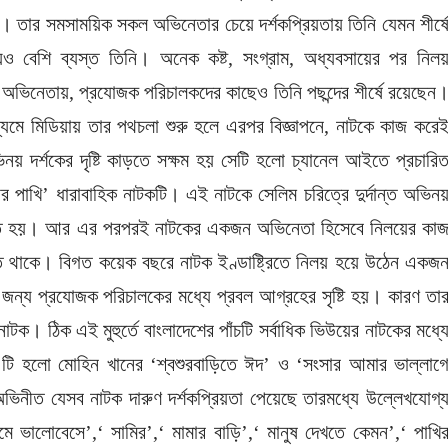
 তার সমসাময়িক সকল অভিনেতার চেয়ে দর্শকপ্রিয়তায় তিনি যেমন শীর্ষ
েও বেশি ব্যস্ত তিনি। অনেক কষ্ট, সংগ্রাম, অধ্যবসায়ের পর নিল
অভিনেতায়, প্রযোজক পরিচালকদের কাছেও তিনি পছন্দের শীর্ষে রয়েছেন
ধ্যমে মিডিয়ায় তার পথচলা শুরু হলে এরপর বিজ্ঞাপনে, নাটকে কাজ করে
য় দর্শকের দৃষ্টি কাড়তে সক্ষম হয় সেটি হলো চ্যানেল আইতে প্রচারি
ার পাখি’ ধারাবাহিক নাটকটি। এই নাটকে সেলিম চরিত্রে দুর্দান্ত অভিন
 বিবেচিত হয়। আর এর পরপরই নাটকের একজন অভিনেতা হিসেবে নিলয়ের কা
ে থাকে। বিগত কয়েক বছরে নাটক ইণ্ডাষ্ট্রিতে নিলয় হয়ে উঠেন একজ
 জন্য প্রযোজক পরিচালকের মধ্যে প্রবল আগ্রহের সৃষ্টি হয়। কারণ তা
টক। ঠিক এই মুহুর্তে বাংলাদেশের পাঁচটি সর্বাধিক ভিউয়ের নাটকের মধ্য
টি হলো মোহিন খানের ‘শ্বশুরবাড়িতে ঈদ’ ও ‘সংসার আমার ভাল্লাগ
নীত যেসব নাটক দারুণ দর্শকপ্রিয়তা পেয়েছে তারমধ্যে উল্লেখযোগ্
 ভালোবেসে’,‘ সামির’,‘ মামার বাড়ি’,‘ মানুষ দেখতে কেমন’,‘ পাখি