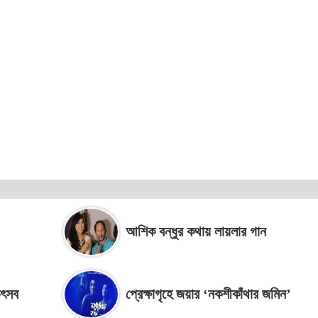
আশিক বন্ধুর কথায় লায়লার গান
উৎসব
প্রেক্ষাগৃহে জয়ার ‘নকশীকাঁথার জমিন’