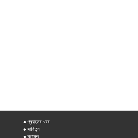
● প্রবাসের খবর
● সাহিত্য
● মতামত