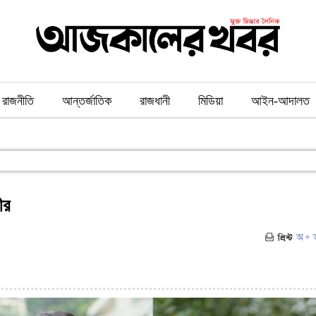
রাজনীতি
আন্তর্জাতিক
রাজধানী
মিডিয়া
আইন-আদালত
ীর
০)