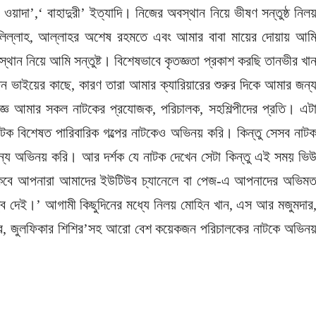
য়াদা’,‘ বাহাদুরী’ ইত্যাদি। নিজের অবস্থান নিয়ে ভীষণ সন্তুষ্ঠ নিল
ল্লাহ, আল্লাহর অশেষ রহমতে এবং আমার বাবা মায়ের দোয়ায় আম
 নিয়ে আমি সন্তুষ্ট। বিশেষভাবে কৃতজ্ঞতা প্রকাশ করছি তানভীর খা
ন ভাইয়ের কাছে, কারণ তারা আমার ক্যারিয়ারের শুরুর দিকে আমার জন্
জ্ঞ আমার সকল নাটকের প্রযোজক, পরিচালক, সহশিল্পীদের প্রতি। এট
র নাটক বিশেষত পারিবারিক গল্পের নাটকেও অভিনয় করি। কিন্তু সেসব নাট
 জন্য অভিনয় করি। আর দর্শক যে নাটক দেখেন সেটা কিন্তু এই সময় ভি
থাকবে আপনারা আমাদের ইউটিউব চ্যানেলে বা পেজ-এ আপনাদের অভিম
্ব দেই।’ আগামী কিছুদিনের মধ্যে নিলয় মোহিন খান, এস আর মজুমদার
বকর, জুলফিকার শিশির’সহ আরো বেশ কয়েকজন পরিচালকের নাটকে অভিন