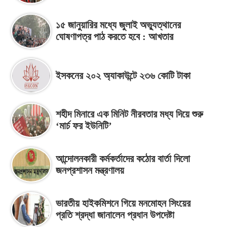
১৫ জানুয়ারির মধ্যে জুলাই অভ্যুত্থানের
ঘোষণাপত্র পাঠ করতে হবে : আখতার
ইসকনের ২০২ অ্যাকাউন্টে ২৩৬ কোটি টাকা
শহীদ মিনারে এক মিনিট নীরবতার মধ্য দিয়ে শুরু
‘মার্চ ফর ইউনিটি’
আন্দোলনকারী কর্মকর্তাদের কঠোর বার্তা দিলো
জনপ্রশাসন মন্ত্রণালয়
ভারতীয় হাইকমিশনে গিয়ে মনমোহন সিংয়ের
প্রতি শ্রদ্ধা জানালেন প্রধান উপদেষ্টা