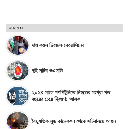
আরও খবর
দাম কমল ডিজেল-কেরোসিনের
দুই সচিব ওএসডি
২০২৪ সালে গণপিটুনিতে নিহতের সংখ্যা গত
বছরের চেয়ে দ্বিগুণ: আসক
বৈদ্যুতিক লুজ কানেকশন থেকে সচিবালয়ে আগুন