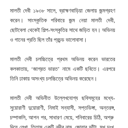
মালতী দেবী ১৯৩৮ সালে, ব্রাহ্মণবাড়িয়া জেলায় জন্মগ্রহণ
করেন। সাংস্কৃতিক পরিবারে জন্ম নেয়া মালতী দেবী,
ছোটবেলা থেকেই শিল্প-সংস্কৃতির সাথে জড়িত হন। অভিনয়
ও গানের প্রতি ছিল তাঁর প্রচন্ড ভালোবাসা।
মালতী দেবী চলচ্চিত্রে প্রথম অভিনয় করেন ভারতের
কলকাতায়, ‘জাগ্রত ভারত’ নামে একটি ছবিতে। এরপরে
তিনি ঢাকায় অসংখ্য চলচ্চিত্রে অভিনয় করেছেন।
মালতী দেবী অভিনীত উল্লেখযোগ্য ছবিসমূহের মধ্যে-
সুয়োরাণী দুয়োরাণী, নিমাই সন্যাসী, সপ্তডিঙ্গা, অন্তরঙ্গ,
চম্পাকলি, আপন পর, সাধারণ মেয়ে, শনিবারের চিঠি, অশ্রু
দিয়ে লেখা, তিতাস একটি নদীর নাম, জোয়ার ভাঁটা, সুখ দুঃখ,