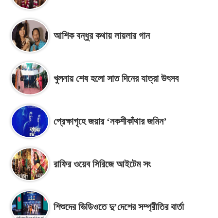
আশিক বন্ধুর কথায় লায়লার গান
খুলনায় শেষ হলো সাত দিনের যাত্রা উৎসব
প্রেক্ষাগৃহে জয়ার ‘নকশীকাঁথার জমিন’
রাফির ওয়েব সিরিজে আইটেম সং
শিশুদের ভিডিওতে দু’দেশের সম্প্রীতির বার্তা