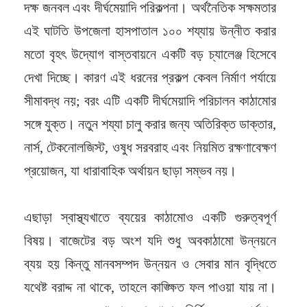
দক্ষ জনবল এবং দীর্ঘমেয়াদি পরিকল্পনা। অর্থনৈতিক সক্ষমতার
এই ঘাটতি উপজেলা হাসপাতাল ১০০ শয্যায় উন্নীত করার
মতো বৃহৎ উদ্যোগ বাস্তবায়নে একটি বড় চ্যালেঞ্জ হিসেবে
দেখা দিচ্ছে। কারণ এই ধরনের প্রকল্প কেবল নির্মাণ পর্যায়ে
সীমাবদ্ধ নয়; বরং এটি একটি দীর্ঘমেয়াদি পরিচালন কাঠামোর
সঙ্গে যুক্ত। নতুন শয্যা চালু করার জন্য অতিরিক্ত ডাক্তার,
নার্স, টেকনোলজিস্ট, ওষুধ সরবরাহ এবং নিয়মিত রক্ষণাবেক্ষণ
প্রয়োজন, যা ধারাবাহিক অর্থায়ন ছাড়া সম্ভব নয়।
এছাড়া স্বাস্থ্যখাতে ব্যয়ের কাঠামোও একটি গুরুত্বপূর্ণ
বিষয়। বাজেটের বড় অংশ যদি শুধু অবকাঠামো উন্নয়নে
ব্যয় হয় কিন্তু মানবসম্পদ উন্নয়ন ও সেবার মান বৃদ্ধিতে
যথেষ্ট বরাদ্দ না থাকে, তাহলে কাঙ্ক্ষিত ফল পাওয়া যায় না।