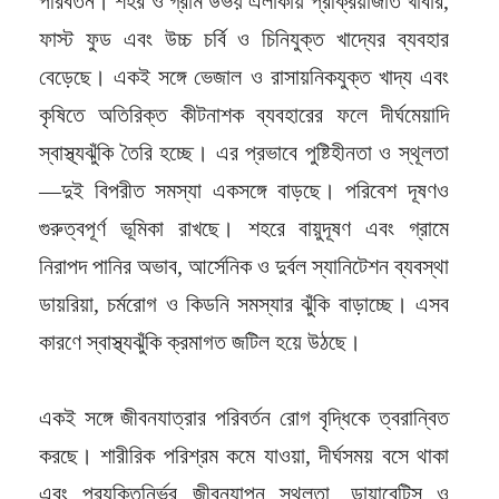
পরিবর্তন। শহর ও গ্রাম উভয় এলাকায় প্রক্রিয়াজাত খাবার,
ফাস্ট ফুড এবং উচ্চ চর্বি ও চিনিযুক্ত খাদ্যের ব্যবহার
বেড়েছে। একই সঙ্গে ভেজাল ও রাসায়নিকযুক্ত খাদ্য এবং
কৃষিতে অতিরিক্ত কীটনাশক ব্যবহারের ফলে দীর্ঘমেয়াদি
স্বাস্থ্যঝুঁকি তৈরি হচ্ছে। এর প্রভাবে পুষ্টিহীনতা ও স্থূলতা
—দুই বিপরীত সমস্যা একসঙ্গে বাড়ছে। পরিবেশ দূষণও
গুরুত্বপূর্ণ ভূমিকা রাখছে। শহরে বায়ুদূষণ এবং গ্রামে
নিরাপদ পানির অভাব, আর্সেনিক ও দুর্বল স্যানিটেশন ব্যবস্থা
ডায়রিয়া, চর্মরোগ ও কিডনি সমস্যার ঝুঁকি বাড়াচ্ছে। এসব
কারণে স্বাস্থ্যঝুঁকি ক্রমাগত জটিল হয়ে উঠছে।
একই সঙ্গে জীবনযাত্রার পরিবর্তন রোগ বৃদ্ধিকে ত্বরান্বিত
করছে। শারীরিক পরিশ্রম কমে যাওয়া, দীর্ঘসময় বসে থাকা
এবং প্রযুক্তিনির্ভর জীবনযাপন স্থূলতা, ডায়াবেটিস ও