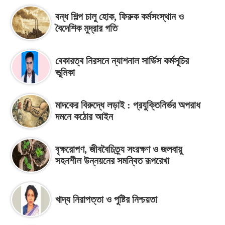
বন্ধ শিল্প চালু হোক, ফিরুক কর্মসংস্থান ও
বৈদেশিক মুদ্রার গতি
বেকারত্ব নিরসনে ন্যাশনাল সার্ভিস কর্মসূচির
ভূমিকা
মাদকের বিরুদ্ধে লড়াই : প্রযুক্তিনির্ভর অপরাধ
দমনে কঠোর আইন
বৃক্ষরোপণ, জীববৈচিত্র্য সংরক্ষণ ও জলবায়ু
সহনশীল উন্নয়নের সমন্বিত রূপরেখা
খাদ্য নিরাপত্তা ও পুষ্টির নিশ্চয়তা