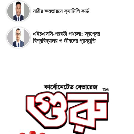
নারীর ক্ষমতায়নে ফ্যামিলি কার্ড
এইচএসসি-পরবর্তী পথচলা: স্বপ্নের
বিশ্ববিদ্যালয় ও জীবনের প্রস্তুতি