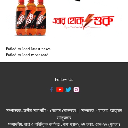
Failed to load latest news
Failed to load most read
Follow Us
সম্পাদকমণ্ডলীর সভাপতি : গোলাম মোস্তফা || সম্পাদক : ফারুক আহমেদ
তালুকদার
সম্পাদকীয়, বার্তা ও বাণিজ্যিক কার্যালয় : রাপা প্লাজা( ৭ম তলা), রোড-২৭ (পুরাতন)