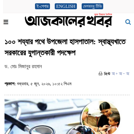
ই-পেপার
ENGLISH
দেশবন্ধু টিভি
১০০ শয্যার পথে উপজেলা হাসপাতাল: স্বাস্থ্যখাতে
সরকারের যুগান্তকারী পদক্ষেপ
ড. মোঃ মিজানুর রহমান
প্রকাশ:
শুক্রবার, ৫ জুন, ২০২৬, ১০:৫২ পিএম
(ভিজিট : ৫৬৬)