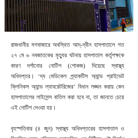
রাজধানীর মগবাজারে অবস্থিত আদ্-দ্বীন হাসপাতালে গত
২৭ মে ৬ নবজাতকের মৃত্যুর ঘটনায় হাসপাতাল কর্তৃপক্ষকে
কারণ দর্শানোর নোটিশ (শোকজ) দিয়েছে স্বাস্থ্য
অধিদপ্তর। ‘দ্য মেডিকেল প্র্যাকটিস অ্যান্ড প্রাইভেট
ক্লিনিকস অ্যান্ড ল্যাবরেটরিজের’ বিধান লঙ্ঘন করায় কেন
হাসপাতালের লাইসেন্স বাতিল করা হবে না, তা জানতে চেয়ে
এই নোটিশ দেওয়া হয়।
বৃহস্পতিবার (৪ জুন) স্বাস্থ্য অধিদপ্তরের হাসপাতাল ও