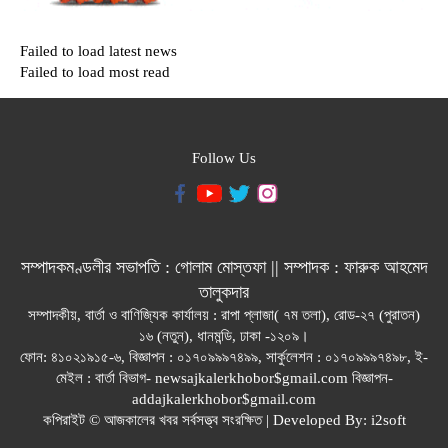
Failed to load latest news
Failed to load most read
Follow Us
সম্পাদকমণ্ডলীর সভাপতি : গোলাম মোস্তফা || সম্পাদক : ফারুক আহমেদ
তালুকদার
সম্পাদকীয়, বার্তা ও বাণিজ্যিক কার্যালয় : রাপা প্লাজা( ৭ম তলা), রোড-২৭ (পুরাতন)
১৬ (নতুন), ধানমন্ডি, ঢাকা -১২০৯।
ফোন: ৪১০২১৯১৫-৬, বিজ্ঞাপন : ০১৭০৯৯৯৭৪৯৯, সার্কুলেশন : ০১৭০৯৯৯৭৪৯৮, ই-
মেইল : বার্তা বিভাগ- newsajkalerkhobor$gmail.com বিজ্ঞাপন-
addajkalerkhobor$gmail.com
কপিরাইট © আজকালের খবর সর্বসত্ত্ব সংরক্ষিত | Developed By:
i2soft