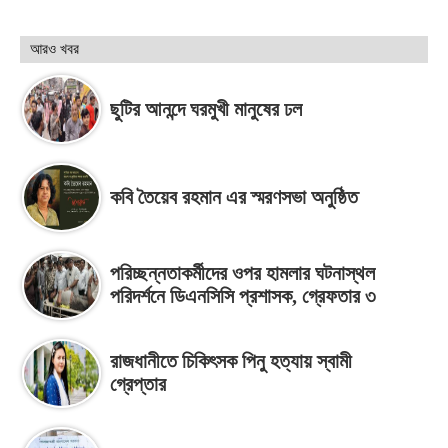
আরও খবর
ছুটির আনন্দে ঘরমুখী মানুষের ঢল
কবি তৈয়েব রহমান এর স্মরণসভা অনুষ্ঠিত
পরিচ্ছন্নতাকর্মীদের ওপর হামলার ঘটনাস্থল
পরিদর্শনে ডিএনসিসি প্রশাসক, গ্রেফতার ৩
রাজধানীতে চিকিৎসক পিনু হত্যায় স্বামী
গ্রেপ্তার