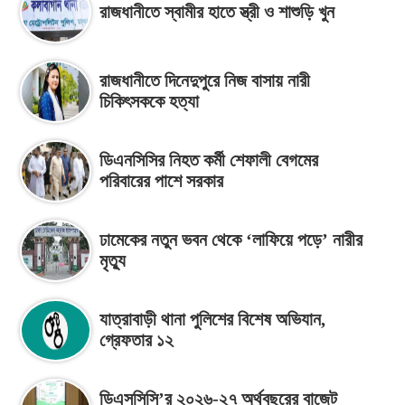
রাজধানীতে স্বামীর হাতে স্ত্রী ও শাশুড়ি খুন
রাজধানীতে দিনেদুপুরে নিজ বাসায় নারী
চিকিৎসককে হত্যা
ডিএনসিসির নিহত কর্মী শেফালী বেগমের
পরিবারের পাশে সরকার
ঢামেকের নতুন ভবন থেকে ‘লাফিয়ে পড়ে’ নারীর
মৃত্যু
যাত্রাবাড়ী থানা পুলিশের বিশেষ অভিযান,
গ্রেফতার ১২
ডিএসসিসি’র ২০২৬-২৭ অর্থবছরের বাজেট