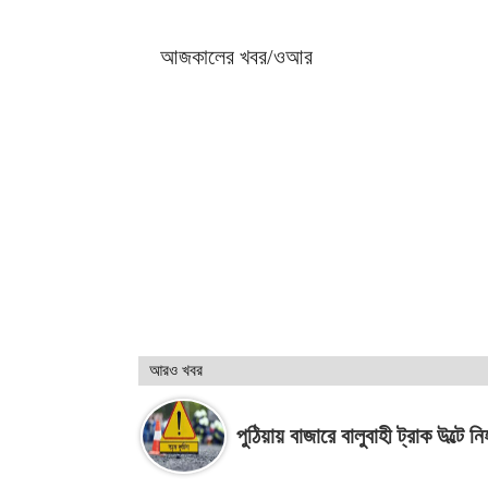
আজকালের খবর/ওআর
আরও খবর
পুঠিয়ায় বাজারে বালুবাহী ট্রাক উল্টে ন