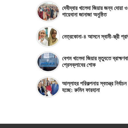
দেবীদ্বার খালেদা জিয়ার জন্য দোয়া ও
গায়েবানা জানাজা অনুষ্ঠিত
নেত্রকোনা-৪ আসনে স্বামী-স্ত্রী প্রার্
বেগম খালেদা জিয়ার মৃত্যুতে ব্রাহ্মণব
প্রেসক্লাবের শোক
আল্লাহর পরিকল্পনায় স্বতন্ত্র নির্বাচ
হচ্ছে: রুমিন ফারহানা