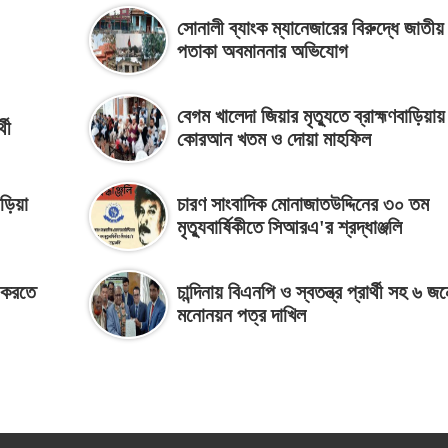
সোনালী ব্যাংক ম্যানেজারের বিরুদ্ধে জাতীয়
পতাকা অবমাননার অভিযোগ
বেগম খালেদা জিয়ার মৃত্যুতে ব্রাহ্মণবাড়িয়ায়
থী
কোরআন খতম ও দোয়া মাহফিল
াড়িয়া
চারণ সাংবাদিক মোনাজাতউদ্দিনের ৩০ তম
মৃত্যুবার্ষিকীতে সিআরএ'র শ্রদ্ধাঞ্জলি
ন করতে
চান্দিনায় বিএনপি ও স্বতন্ত্র প্রার্থী সহ ৬ জ
মনোনয়ন পত্র দাখিল