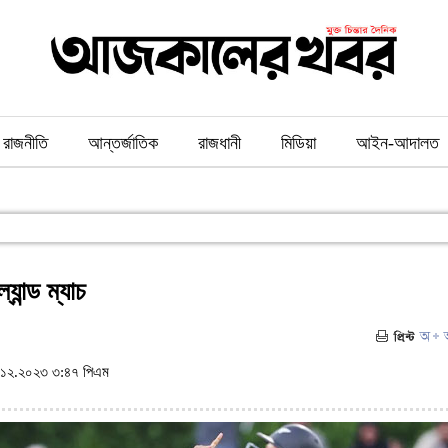
রাজনীতি
আন্তর্জাতিক
রাজধানী
মিডিয়া
আইন-আদালত
যান্ড ম্যাচ
১২.২০২৩ ৩:৪৭ পিএম
(ভিজিট : ৯১৮)