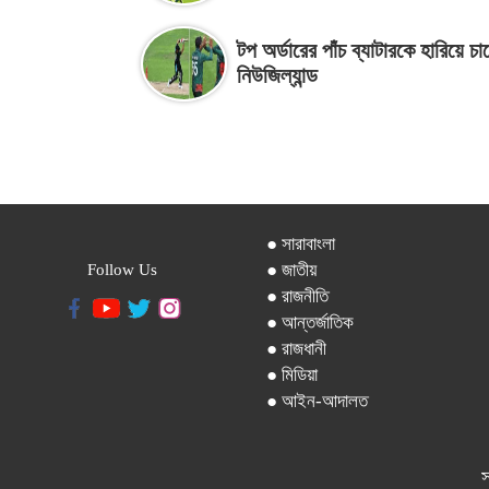
টপ অর্ডারের পাঁচ ব্যাটারকে হারিয়ে চা
নিউজিল্যান্ড
● সারাবাংলা
● জাতীয়
Follow Us
● রাজনীতি
● আন্তর্জাতিক
● রাজধানী
● মিডিয়া
● আইন-আদালত
স