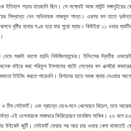
তিহাস গড়ার হাতছানি ছিল। সে লক্ষ্যেই আজ মাউন্ট মঙ্গানুইয়ের ব
ের সিদ্ধান্ত নেন অধিনায়ক নাজমুল শান্ত। এরপর বল হাতে দুর্দান্
ঝপথে বৃষ্টির হানায় পণ্ড হয়ে যায় পুরো ম্যাচ। কিউইরা ১১ ওভার ব্যাটি
য়।
ে নেমে শুরুটা ভালো হয়নি নিউজিল্যান্ডের। ইনিংসের দ্বিতীয় ওভারে
নেক বাইরে করা শরিফুল ইসলামের খাটো লেন্থের বল এক্সট্রা কভারে
 ঠিকমতো টাইমিং করতে পারেননি। রিশাদের হাতে সহজ ক্যাচ দেওয়ার আগ
েল ও টিম সেইফার্ট। এক প্রান্তে দেখে-শুনে খেলেছেন মিচেল, তবে আরে
পর্যন্ত এই ওপেনারকে সাজঘরে ফিরিয়েছেন তানজিম সাকিব। ২৩ বলে ৪
িতীয় উইকেট জুটি। সেইফার্ট ফেরার পর আর চার ওভার খেলা থাকতেই ব