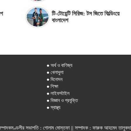
পে
টি-টোয়েন্টি সিরিজ: টস জিতে ফিল্ডিংয়ে
বাংলাদেশ
● অর্থ ও বাণিজ্য
● খেলাধুলা
● বিনোদন
● শিক্ষা
● লাইফস্টাইল
● বিজ্ঞান ও প্রযুক্তি
● স্বাস্থ্য
ম্পাদকমণ্ডলীর সভাপতি : গোলাম মোস্তফা || সম্পাদক : ফারুক আহমেদ তালুকদ