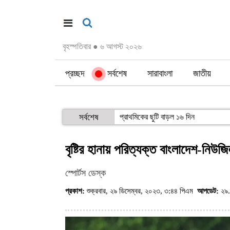
বৃহস্পতিবার
●
৬ আগস্ট ২০২৬
প্রচ্ছদ
সর্বশেষ
সারাবাংলা
জাতীয়
সর্বশেষ
প্রাথমিকের ছুটি বাড়ল ১৬ দিন
বৃষ্টির হানায় পরিত্যক্ত বাংলাদেশ-নিউজিল্
স্পোর্টস ডেস্ক
প্রকাশ:
শুক্রবার, ২৯ ডিসেম্বর, ২০২৩, ৩:৪৪ পিএম
আপডেট:
২৯.