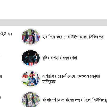
যানইউ এর
হার দিয়ে বছর শেষ টাইগারদের, সিরিজ ড্র
ে
বৃষ্টির বাগড়ায় বন্ধ খেলা
়ে
মাশরাফির রেকর্ড ভেঙে দ্রুততম সেঞ্চুরি
হাবিবুরের
য়
বাংলাদেশ ১৩৫ রানের লক্ষ্য দিলো নিউজিল্যান