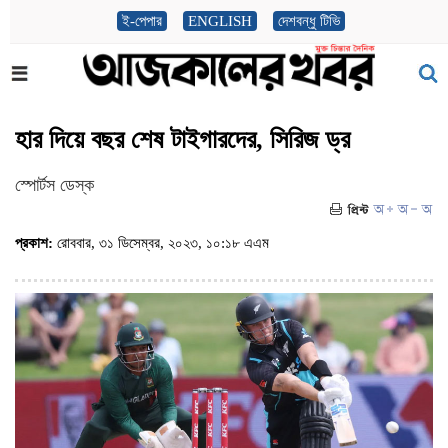
ই-পেপার
ENGLISH
দেশবন্ধু টিভি
হার দিয়ে বছর শেষ টাইগারদের, সিরিজ ড্র
স্পোর্টস ডেস্ক
প্রকাশ:
রোববার, ৩১ ডিসেম্বর, ২০২৩, ১০:১৮ এএম
(ভিজিট : ৯৬৯)