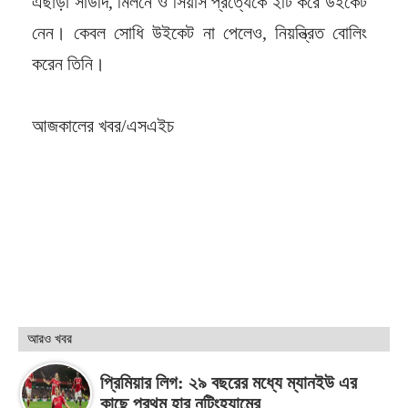
এছাড়া সাউদি, মিলনে ও সিয়ার্স প্রত্যেকে ২টি করে উইকেট
নেন। কেবল সোধি উইকেট না পেলেও, নিয়ন্ত্রিত বোলিং
করেন তিনি।
আজকালের খবর/এসএইচ
আরও খবর
প্রিমিয়ার লিগ: ২৯ বছরের মধ্যে ম্যানইউ এর
কাছে প্রথম হার নটিংহ্যামের