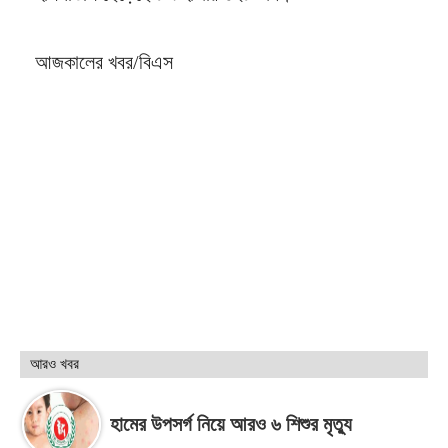
আজকালের খবর/বিএস
আরও খবর
হামের উপসর্গ নিয়ে আরও ৬ শিশুর মৃত্যু