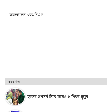
আজকালের খবর/বিএস
আরও খবর
হামের উপসর্গ নিয়ে আরও ৬ শিশুর মৃত্যু