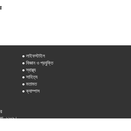
র
● লাইফস্টাইল
● বিজ্ঞান ও প্রযুক্তি
● স্বাস্থ্য
● সাহিত্য
● মতামত
● ক্যাম্পাস
ার
 ঢাকা -১২০৯।
.com বিজ্ঞাপন- addajkalerkhobor$gmail.com