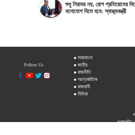
শুধু নিরাময় নয়, রোগ প্রতিরোধের দি
মনোযোগ দিতে হবে: স্বাস্থ্যমন্ত্রী
● সারাবাংলা
● জাতীয়
Follow Us
● রাজনীতি
● আন্তর্জাতিক
● রাজধানী
● মিডিয়া
স
সম্পাদকীয়, 
ফোন: ৪১০২১৯১৫-৬, বিজ্ঞাপন : ০১৭০৯৯৯৭৪৯৯,