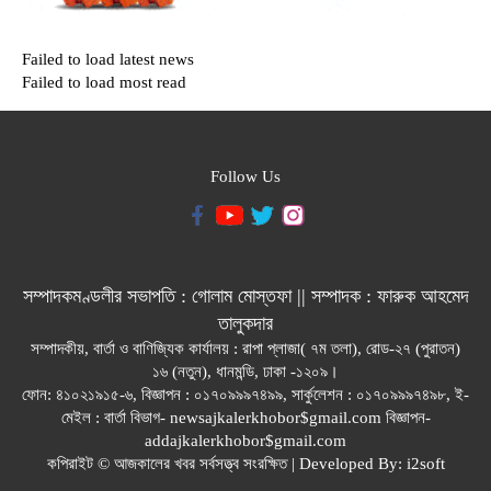
Failed to load latest news
Failed to load most read
Follow Us
সম্পাদকমণ্ডলীর সভাপতি : গোলাম মোস্তফা || সম্পাদক : ফারুক আহমেদ
তালুকদার
সম্পাদকীয়, বার্তা ও বাণিজ্যিক কার্যালয় : রাপা প্লাজা( ৭ম তলা), রোড-২৭ (পুরাতন)
১৬ (নতুন), ধানমন্ডি, ঢাকা -১২০৯।
ফোন: ৪১০২১৯১৫-৬, বিজ্ঞাপন : ০১৭০৯৯৯৭৪৯৯, সার্কুলেশন : ০১৭০৯৯৯৭৪৯৮, ই-
মেইল : বার্তা বিভাগ- newsajkalerkhobor$gmail.com বিজ্ঞাপন-
addajkalerkhobor$gmail.com
কপিরাইট © আজকালের খবর সর্বসত্ত্ব সংরক্ষিত | Developed By:
i2soft