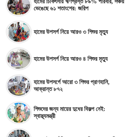
হামের চিকিৎসায় ঋণগ্রস্ত ৮৯% পরিবার, সঞ্চয়
ভেঙেছে ৬১ শতাংশের: জরিপ
হামের উপসর্গ নিয়ে আরও ৩ শিশুর মৃত্যু
হামের উপসর্গ নিয়ে আরও ৪ শিশুর মৃত্যু
হামের উপসর্গে আরো ৩ শিশুর প্রাণহানি,
আক্রান্ত ৮৭২
শিশুদের জন্য মায়ের দুধের বিকল্প নেই:
স্বাস্থ্যমন্ত্রী