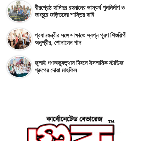
বীরশ্রেষ্ঠ হামিদুর রহমানের ভাস্কর্য পুননির্মাণ ও
ভাংচুরে জড়িতদের শাস্তির দাবি
প্রধানমন্ত্রীর সঙ্গে সাক্ষাতে স্বপ্ন পূরণ শিশুশিল্পী
অনুশ্রীর, শোনালেন গান
জুলাই গণঅভ্যুত্থান দিবসে ইসলামিক স্টাডিজ
গ্রুপের দোয়া মাহফিল