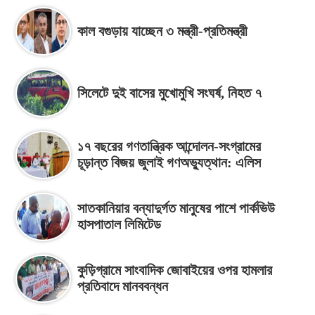
কাল বগুড়ায় যাচ্ছেন ৩ মন্ত্রী-প্রতিমন্ত্রী
সিলেটে দুই বাসের মুখোমুখি সংঘর্ষ, নিহত ৭
১৭ বছরের গণতান্ত্রিক আন্দোলন-সংগ্রামের
চূড়ান্ত বিজয় জুলাই গণঅভ্যুত্থান: এলিস
সাতকানিয়ার বন্যাদুর্গত মানুষের পাশে পার্কভিউ
হাসপাতাল লিমিটেড
কুড়িগ্রামে সাংবাদিক জোবাইয়ের ওপর হামলার
প্রতিবাদে মানববন্ধন