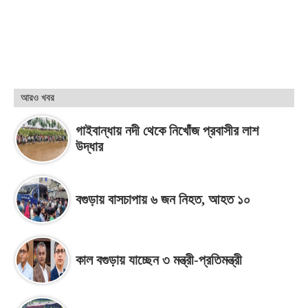
আরও খবর
গাইবান্ধায় নদী থেকে নিখোঁজ প্রবাসীর লাশ
উদ্ধার
বগুড়ায় বাসচাপায় ৬ জন নিহত, আহত ১০
কাল বগুড়ায় যাচ্ছেন ৩ মন্ত্রী-প্রতিমন্ত্রী