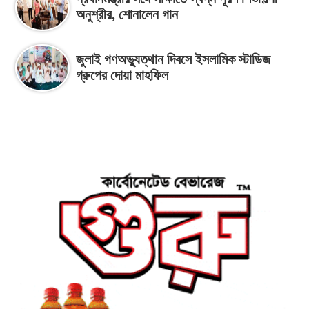
অনুশ্রীর, শোনালেন গান
জুলাই গণঅভ্যুত্থান দিবসে ইসলামিক স্টাডিজ
গ্রুপের দোয়া মাহফিল