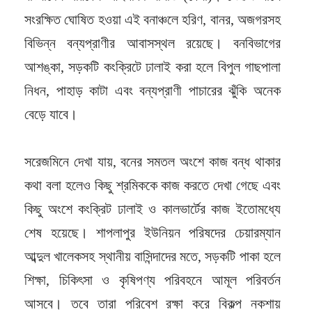
সংরক্ষিত ঘোষিত হওয়া এই বনাঞ্চলে হরিণ, বানর, অজগরসহ
বিভিন্ন বন্যপ্রাণীর আবাসস্থল রয়েছে। বনবিভাগের
আশঙ্কা, সড়কটি কংক্রিটে ঢালাই করা হলে বিপুল গাছপালা
নিধন, পাহাড় কাটা এবং বন্যপ্রাণী পাচারের ঝুঁকি অনেক
বেড়ে যাবে।
সরেজমিনে দেখা যায়, বনের সমতল অংশে কাজ বন্ধ থাকার
কথা বলা হলেও কিছু শ্রমিককে কাজ করতে দেখা গেছে এবং
কিছু অংশে কংক্রিট ঢালাই ও কালভার্টের কাজ ইতোমধ্যে
শেষ হয়েছে। শাপলাপুর ইউনিয়ন পরিষদের চেয়ারম্যান
আব্দুল খালেকসহ স্থানীয় বাসিন্দাদের মতে, সড়কটি পাকা হলে
শিক্ষা, চিকিৎসা ও কৃষিপণ্য পরিবহনে আমূল পরিবর্তন
আসবে। তবে তারা পরিবেশ রক্ষা করে বিকল্প নকশায়