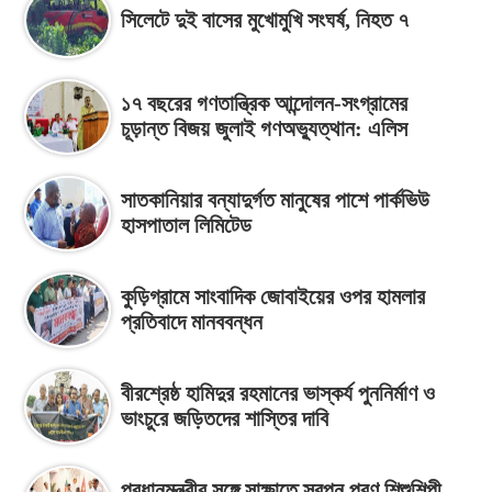
সিলেটে দুই বাসের মুখোমুখি সংঘর্ষ, নিহত ৭
১৭ বছরের গণতান্ত্রিক আন্দোলন-সংগ্রামের
চূড়ান্ত বিজয় জুলাই গণঅভ্যুত্থান: এলিস
সাতকানিয়ার বন্যাদুর্গত মানুষের পাশে পার্কভিউ
হাসপাতাল লিমিটেড
কুড়িগ্রামে সাংবাদিক জোবাইয়ের ওপর হামলার
প্রতিবাদে মানববন্ধন
বীরশ্রেষ্ঠ হামিদুর রহমানের ভাস্কর্য পুননির্মাণ ও
ভাংচুরে জড়িতদের শাস্তির দাবি
প্রধানমন্ত্রীর সঙ্গে সাক্ষাতে স্বপ্ন পূরণ শিশুশিল্পী