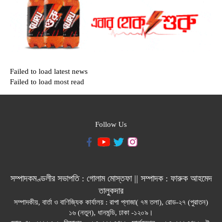
Failed to load latest news
Failed to load most read
Follow Us
সম্পাদকমণ্ডলীর সভাপতি : গোলাম মোস্তফা || সম্পাদক : ফারুক আহমেদ
তালুকদার
সম্পাদকীয়, বার্তা ও বাণিজ্যিক কার্যালয় : রাপা প্লাজা( ৭ম তলা), রোড-২৭ (পুরাতন)
১৬ (নতুন), ধানমন্ডি, ঢাকা -১২০৯।