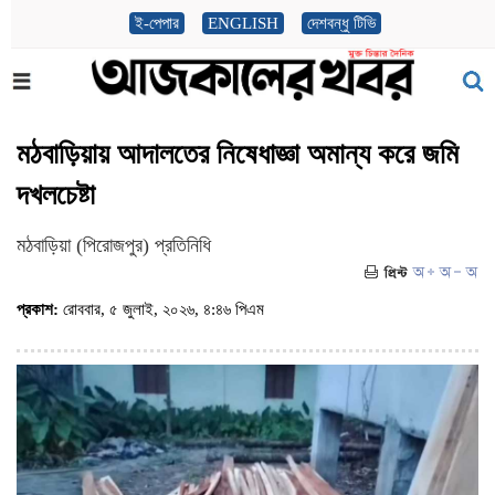
ই-পেপার
ENGLISH
দেশবন্ধু টিভি
মঠবাড়িয়ায় আদালতের নিষেধাজ্ঞা অমান্য করে জমি
দখলচেষ্টা
মঠবাড়িয়া (পিরোজপুর) প্রতিনিধি
প্রকাশ:
রোববার, ৫ জুলাই, ২০২৬, ৪:৪৬ পিএম
(ভিজিট : ১৮৭)