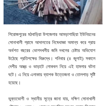
পিরোজপুরের মঠবাড়িয়া উপজেলার আমড়াগাছিয়া ইউনিয়নের
সোনাখালী গ্রামে আদালতের নিষেধাজ্ঞা অমান্য করে প্রায়
অর্ধশত বছরের ভোগদখলীয় জমি দখলের চেষ্টার অভিযোগ
উঠেছে প্রতিপক্ষের বিরুদ্ধে। শনিবার (৪ জুলাই) সকালে
দেশীয় অস্ত্র ও ভাড়াটে লোকবল নিয়ে এই হামলার ঘটনা
ঘটে। এ নিয়ে এলাকায় ব্যাপক উত্তেজনা ও তোলপাড় সৃষ্টি
হয়েছে।
ভুক্তভোগী ও স্থানীয় সূত্রে জানা যায়, দক্ষিণ সোনাখালী