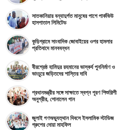
সাতকানিয়ার বন্যাদুর্গত মানুষের পাশে পার্কভিউ
হাসপাতাল লিমিটেড
কুড়িগ্রামে সাংবাদিক জোবাইয়ের ওপর হামলার
প্রতিবাদে মানববন্ধন
বীরশ্রেষ্ঠ হামিদুর রহমানের ভাস্কর্য পুননির্মাণ ও
ভাংচুরে জড়িতদের শাস্তির দাবি
প্রধানমন্ত্রীর সঙ্গে সাক্ষাতে স্বপ্ন পূরণ শিশুশিল্পী
অনুশ্রীর, শোনালেন গান
জুলাই গণঅভ্যুত্থান দিবসে ইসলামিক স্টাডিজ
গ্রুপের দোয়া মাহফিল