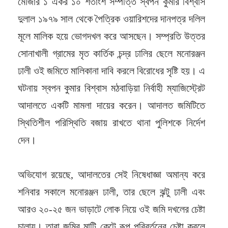
মৌজার ১ একর ১০ শতাংশ সম্পত্তি স্বপন কুমার বিশ্বাস
দুলাল ১৯৭৯ সাল থেকে পৈত্রিক ওয়ারিশদের দানপত্র দলিল
মূলে মালিক হয়ে ভোগদখল করে আসছেন। সম্প্রতি উত্তর
সোনাখালী গ্রামের মৃত কার্তিক চন্দ্র ঢালির ছেলে মনোরঞ্জন
ঢালী ওই জমিতে মালিকানা দাবি করলে বিরোধের সৃষ্টি হয়। এ
ঘটনায় স্বপন কুমার বিশ্বাস মঠবাড়িয়া নির্বাহী ম্যাজিস্ট্রেট
আদালতে একটি মামলা দায়ের করেন। আদালত জমিটিতে
স্থিতিশীল পরিস্থিতি বজায় রাখতে থানা পুলিশকে নির্দেশ
দেন।
অভিযোগ রয়েছে, আদালতের সেই নিষেধাজ্ঞা অমান্য করে
শনিবার সকালে মনোরঞ্জন ঢালী, তার ছেলে ঝন্টু ঢালী এবং
আরও ২০-২৫ জন ভাড়াটে লোক নিয়ে ওই জমি দখলের চেষ্টা
চালায়। তারা জমির মাটি কেটে রূপ পরিবর্তনের চেষ্টা করলে