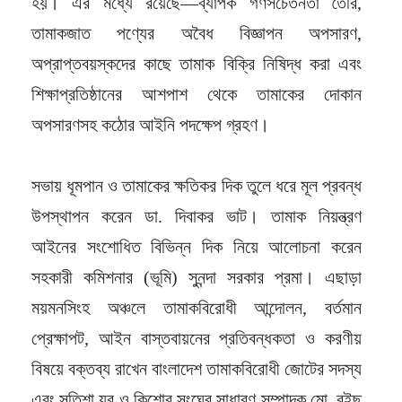
হয়। এর মধ্যে রয়েছে—ব্যাপক গণসচেতনতা তৈরি,
তামাকজাত পণ্যের অবৈধ বিজ্ঞাপন অপসারণ,
অপ্রাপ্তবয়স্কদের কাছে তামাক বিক্রি নিষিদ্ধ করা এবং
শিক্ষাপ্রতিষ্ঠানের আশপাশ থেকে তামাকের দোকান
অপসারণসহ কঠোর আইনি পদক্ষেপ গ্রহণ।
সভায় ধূমপান ও তামাকের ক্ষতিকর দিক তুলে ধরে মূল প্রবন্ধ
উপস্থাপন করেন ডা. দিবাকর ভাট। তামাক নিয়ন্ত্রণ
আইনের সংশোধিত বিভিন্ন দিক নিয়ে আলোচনা করেন
সহকারী কমিশনার (ভূমি) সুনন্দা সরকার প্রমা। এছাড়া
ময়মনসিংহ অঞ্চলে তামাকবিরোধী আন্দোলন, বর্তমান
প্রেক্ষাপট, আইন বাস্তবায়নের প্রতিবন্ধকতা ও করণীয়
বিষয়ে বক্তব্য রাখেন বাংলাদেশ তামাকবিরোধী জোটের সদস্য
এবং সতিশা যুব ও কিশোর সংঘের সাধারণ সম্পাদক মো. রইছ