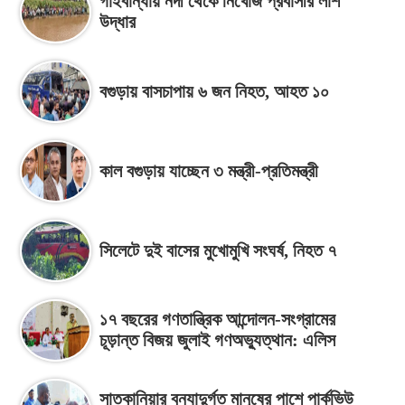
গাইবান্ধায় নদী থেকে নিখোঁজ প্রবাসীর লাশ
উদ্ধার
বগুড়ায় বাসচাপায় ৬ জন নিহত, আহত ১০
কাল বগুড়ায় যাচ্ছেন ৩ মন্ত্রী-প্রতিমন্ত্রী
সিলেটে দুই বাসের মুখোমুখি সংঘর্ষ, নিহত ৭
১৭ বছরের গণতান্ত্রিক আন্দোলন-সংগ্রামের
চূড়ান্ত বিজয় জুলাই গণঅভ্যুত্থান: এলিস
সাতকানিয়ার বন্যাদুর্গত মানুষের পাশে পার্কভিউ