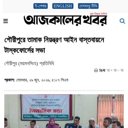
ই-পেপার
ENGLISH
দেশবন্ধু টিভি
গৌরীপুরে তামাক নিয়ন্ত্রণ আইন বাস্তবায়নে
টাস্কফোর্সের সভা
গৌরীপুর (ময়মনসিংহ) প্রতিনিধি
প্রকাশ:
সোমবার, ২৯ জুন, ২০২৬, ৫:০৭ পিএম
(ভিজিট : ৩৩২)