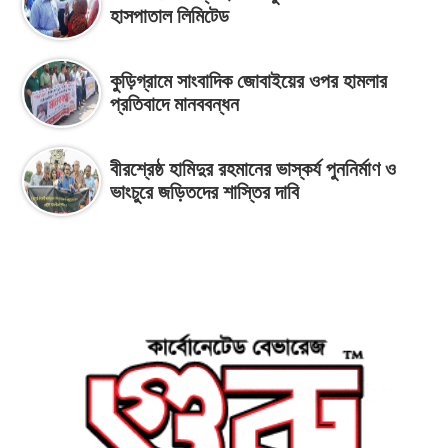
হাসপাতাল লিমিটেড
কুড়িগ্রামে সাংবাদিক জোবাইয়ের ওপর হামলার
প্রতিবাদে মানববন্ধন
বীরশ্রেষ্ঠ হামিদুর রহমানের ভাস্কর্য পুননির্মাণ ও
ভাংচুরে জড়িতদের শাস্তির দাবি