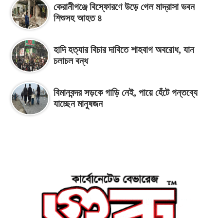
কেরানীগঞ্জে বিস্ফোরণে উড়ে গেল মাদ্রাসা ভবন
শিশুসহ আহত ৪
হাদি হত্যার বিচার দাবিতে শাহবাগ অবরোধ, যান
চলাচল বন্ধ
বিমানবন্দর সড়কে গাড়ি নেই, পায়ে হেঁটে গন্তব্যে
যাচ্ছেন মানুষজন