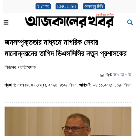
ই-পেপার
ENGLISH
দেশবন্ধু টিভি
জনসম্পৃক্ততার মাধ্যমে নাগরিক সেবার
মানোন্নয়নের তাগিদ ডিএসসিসির নতুন প্রশাসকের
নিজস্ব প্রতিবেদক
প্রকাশ:
মঙ্গলবার, ৪ নভেম্বর, ২০২৫, ৪:২৬ পিএম
আপডেট:
০৪.১১.২০২৫ ৪:২৮ পিএম
(ভিজিট : ৯৫৪)