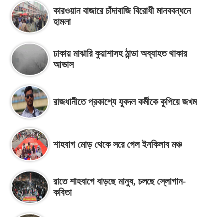
কারওয়ান বাজারে চাঁদাবাজি বিরোধী মানববন্ধনে
হামলা
ঢাকায় মাঝারি কুয়াশাসহ ঠান্ডা অব্যাহত থাকার
আভাস
রাজধানীতে প্রকাশ্যে যুবদল কর্মীকে কুপিয়ে জখম
শাহবাগ মোড় থেকে সরে গেল ইনকিলাব মঞ্চ
রাতে শাহবাগে বাড়ছে মানুষ, চলছে স্লোগান-
কবিতা