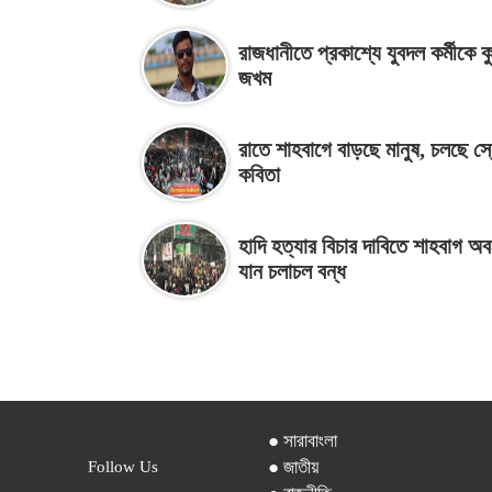
রাজধানীতে প্রকাশ্যে যুবদল কর্মীকে ক
জখম
রাতে শাহবাগে বাড়ছে মানুষ, চলছে স
কবিতা
হাদি হত্যার বিচার দাবিতে শাহবাগ অ
যান চলাচল বন্ধ
● সারাবাংলা
● জাতীয়
Follow Us