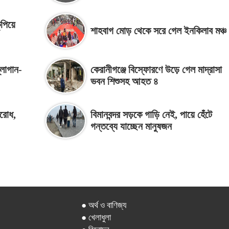
ুপিয়ে
শাহবাগ মোড় থেকে সরে গেল ইনকিলাব মঞ্চ
্লোগান-
কেরানীগঞ্জে বিস্ফোরণে উড়ে গেল মাদ্রাসা
ভবন শিশুসহ আহত ৪
বরোধ,
বিমানবন্দর সড়কে গাড়ি নেই, পায়ে হেঁটে
গন্তব্যে যাচ্ছেন মানুষজন
● অর্থ ও বাণিজ্য
● খেলাধুলা