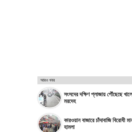
আরও খবর
সংসদের দক্ষিণ প্লাজায় পৌঁছেছে খাল
মরদেহ
কারওয়ান বাজারে চাঁদাবাজি বিরোধী মা
হামলা