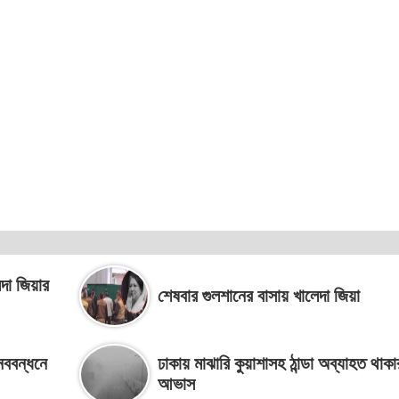
েদা জিয়ার
শেষবার গুলশানের বাসায় খালেদা জিয়া
নববন্ধনে
ঢাকায় মাঝারি কুয়াশাসহ ঠান্ডা অব্যাহত থাকা
আভাস