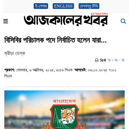
ই-পেপার
ENGLISH
দেশবন্ধু টিভি
বিসিবির পরিচালক পদে নির্বাচিত হলেন যারা...
ক্রীড়া ডেস্ক
প্রকাশ:
সোমবার, ৬ অক্টোবর, ২০২৫, ৬:৫৬ পিএম
আপডেট:
০৬.১০.২০২৫ ৭:০১
পিএম
(ভিজিট : ৭৯৬)