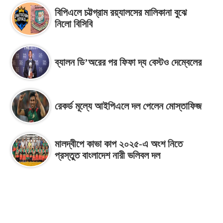
বিপিএলে চট্টগ্রাম রয়্যালসের মালিকানা বুঝে
নিলো বিসিবি
ব্যালন ডি’অরের পর ফিফা দ্য বেস্টও দেম্বেলের
রেকর্ড মূল্যে আইপিএলে দল পেলেন মোস্তাফিজ
মালদ্বীপে কাভা কাপ ২০২৫-এ অংশ নিতে
প্রস্তুত বাংলাদেশ নারী ভলিবল দল