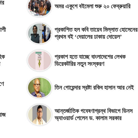
ার
অমর একুশে বইমেলা শুরু ২০ ফেব্রুয়ারি
াপী
প্রকাশিত হল কবি তায়েব মিল্লাত হোসেনের
প্রথম বই ‘দেয়ালের ঢাকায় দোয়েল’
হিক
প্রকাশ হতে যাচ্ছে বাংলাদেশের লেখক
া
ডিরেকটরির নতুন সংস্করণ
ণে
তিন গোয়েন্দার স্রষ্টা রকিব হাসান আর নেই
আন্তর্জাতিক গবেষণাগ্রন্থ বিভাগে ডিনস
 আজ
অ্যাওয়ার্ড পেলেন ড. কালাম সরকার