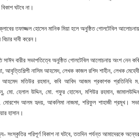
ও বিকাশ ঘটবে না।
 ক্লাবের তফাজ্জল হোসেন মানিক মিয়া হলে অনুষ্ঠিত গোলটেবিল আলোচনা
 বিচার দাবী করেন।
তি সাঈদ বারীর সভাপতিত্বে অনুষ্ঠিত গোলটেবিল আলোচনায় অংশ নেন কব
েজা, আবৃত্তিশিল্পী নাসিম আহমেদ, লেখক কাজল রশিদ শাহীন, লেখক মেহেদ
ক আহমেদ মতিউর রহমান, কবি আবিদ আজম প্রকাশক প্রতিনিধি ম
ানু, মো. হেলাল উদ্দিন, মো. গফুর হোসেন, মশিউর রহমান, জামালউদ্দি
র, মোরশেদ আলম হৃদয়, আকলিমা নাজমা, শরিফুল শাহাজী প্রমূখ। সভ
োয়ার হাসান।
য- সংস্কৃতির পরিপূর্ণ বিকাশ না ঘটবে, ততদিন পর্যন্ত আমাদেরকে অন্যে