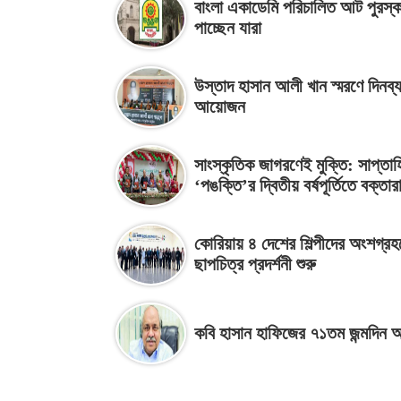
বাংলা একাডেমি পরিচালিত আট পুরস্ক
পাচ্ছেন যারা
উস্তাদ হাসান আলী খান স্মরণে দিনব্য
আয়োজন
সাংস্কৃতিক জাগরণেই মুক্তি: সাপ্তা
‘পঙক্তি’র দ্বিতীয় বর্ষপূর্তিতে বক্তার
কোরিয়ায় ৪ দেশের শিল্পীদের অংশগ্রহ
ছাপচিত্র প্রদর্শনী শুরু
কবি হাসান হাফিজের ৭১তম জন্মদিন