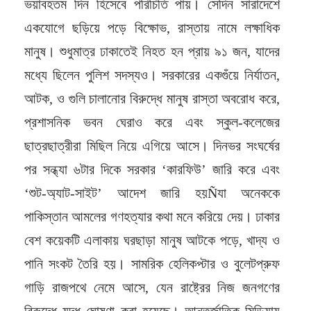
ভয়াবহতম দিন হিসেবে পরিচিতি পায়। সেদিন সারাদেশে
একযোগে ছড়িয়ে পড়ে বিক্ষোভ, রাস্তায় নামে লক্ষাধিক
মানুষ। শুধুমাত্র ঢাকাতেই নিহত হন প্রায় ৯১ জন, যাদের
মধ্যে ছিলেন পুলিশ সদস্যও। সরকারের একগুঁয়ে নির্যাতন,
আটক, ও গুলি চালানোর বিরুদ্ধে মানুষ রাস্তা অবরোধ করে,
প্রশাসনিক ভবন ঘেরাও করে এবং স্কুল-কলেজের
ছাত্রছাত্রীরা মিছিল নিয়ে এগিয়ে আসে। দিনভর সংঘর্ষের
পর সন্ধ্যা ৬টার দিকে সরকার ‘কারফিউ’ জারি করে এবং
‘শুট-অ্যাট-সাইট’ আদেশ জারি হয়Ñযা অনেককে
পাকিস্তান আমলের গণহত্যার কথা মনে করিয়ে দেয়। ঢাকার
বেশ কয়েকটি এলাকায় ঘরছাড়া মানুষ আটকে পড়ে, খাদ্য ও
পানি সংকট তৈরি হয়। সামরিক হেলিকপ্টার ও বুলেটপ্রুফ
গাড়ি রাজপথে নেমে আসে, যেন রাষ্ট্রের নিজ জনগণের