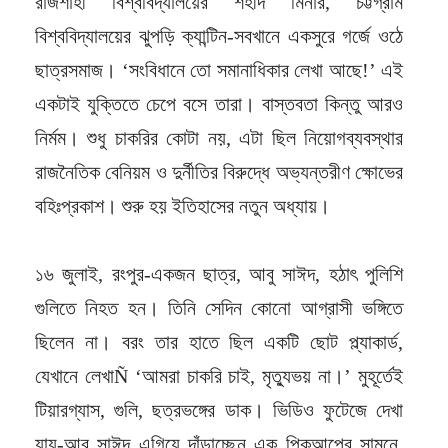
রাজশাহী বিশ্ববিদ্যালয়ের শহীদ মিনার, চট্টগ্রাম
বিশ্ববিদ্যালয়ের ঝুপড়ি ক্যান্টিন-সবখানে একসুরে গর্জে ওঠে
ছাত্রসমাজ। ‘সংবিধানে তো সমানাধিকার লেখা আছে!’ এই
একটাই যুক্তিতে চেপে বসে তারা। বাস্তবতা কিন্তু আরও
নির্মম। শুধু চাকরির কোটা নয়, এটা ছিল নিয়োগব্যবস্থার
রাজনৈতিক বেনিয়ম ও দুর্নীতির বিরুদ্ধে অভ্যন্তরীণ ক্ষোভের
বহিঃপ্রকাশ। শুরু হয় ইতিহাসের নতুন অধ্যায়।
১৬ জুলাই, রংপুর-একজন ছাত্র, আবু সাঈদ, হঠাৎ পুলিশি
গুলিতে নিহত হন। তিনি সেদিন কোনো আগ্রাসী ভঙ্গিতে
ছিলেন না। বরং তার হাতে ছিল একটি ছোট প্ল্যাকার্ড,
যেখানে লেখাÑ ‘আমরা চাকরি চাই, মৃত্যুভয় না।’ মুহূর্তেই
টিয়ারগ্যাস, গুলি, ছত্রভঙ্গের ডাক। ভিডিও ফুটেজে দেখা
যায়-আবু সাঈদ এগিয়ে দাঁড়াচ্ছেন এক পিকআপের সামনে,