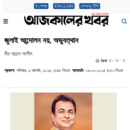
ই-পেপার
ENGLISH
দেশবন্ধু টিভি
জুলাই আন্দোলন নয়, অভ্যুত্থান
মীর আব্দুল আলীম
প্রকাশ:
শনিবার, ৯ আগস্ট, ২০২৫, ৪:৪৫ পিএম
আপডেট:
০৯.০৮.২০২৫ ৪:৫২ পিএম
(ভিজিট : ৭৯৭)