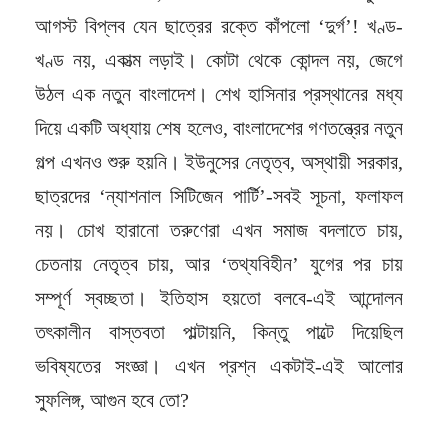
আগস্ট বিপ্লব যেন ছাত্রের রক্তে কাঁপলো ‘দুর্গ’! খণ্ড-
খণ্ড নয়, একাত্ম লড়াই। কোটা থেকে কোন্দল নয়, জেগে
উঠল এক নতুন বাংলাদেশ। শেখ হাসিনার প্রস্থানের মধ্য
দিয়ে একটি অধ্যায় শেষ হলেও, বাংলাদেশের গণতন্ত্রের নতুন
গল্প এখনও শুরু হয়নি। ইউনুসের নেতৃত্ব, অস্থায়ী সরকার,
ছাত্রদের ‘ন্যাশনাল সিটিজেন পার্টি’-সবই সূচনা, ফলাফল
নয়। চোখ হারানো তরুণেরা এখন সমাজ বদলাতে চায়,
চেতনায় নেতৃত্ব চায়, আর ‘তথ্যবিহীন’ যুগের পর চায়
সম্পূর্ণ স্বচ্ছতা। ইতিহাস হয়তো বলবে-এই আন্দোলন
তৎকালীন বাস্তবতা পাল্টায়নি, কিন্তু পাল্টে দিয়েছিল
ভবিষ্যতের সংজ্ঞা। এখন প্রশ্ন একটাই-এই আলোর
স্ফুলিঙ্গ, আগুন হবে তো?