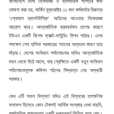
বাংলাদেশে ভিসা নিষেধাজ্ঞা ও ব্যবসায়িক শাস্তির কথা
ঘোষণা করা হয়, মার্কিন যুক্তরাষ্ট্র ১১ জন কর্মকর্তার বিরুদ্ধে
‘গ্লোবাল ম্যাগনিটস্কি’ আইনের আওতায় নিষেধাজ্ঞা
আরোপ করে। আন্তর্জাতিক ক্রমবর্ধমান চাপের কারণে
ইউএন একটি বিশেষ ফ্যাক্ট-ফাইন্ডিং মিশন পাঠায়। এসব
পদক্ষেপ শেখ হাসিনা সরকারের পতনের অন্যতম কারণ হয়ে
দাঁড়ায়। দেশের সংবিধান পর্যালোচনার দাবিও আন্তর্জাতিক
মহল থেকে উঠে আসে, যার প্রেক্ষিতে একটি নতুন সংবিধান
পর্যালোচনামূলক কমিশন গঠনের সিদ্ধান্ত নেয় অস্থায়ী
সরকার।
কেন এটি সফল বিপ্লব? যদিও এই বিপ্লবের তাৎক্ষণিক
ফলাফল হিসেবে কোন টেকসই আর্থিক সংস্কার দেখা যায়নি,
রাজনৈতিক বাস্তবতায় একটি গুরুত্বপূর্ণ ভিত্তি গড়ে দেয়।