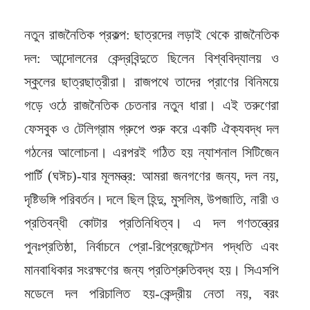
নতুন রাজনৈতিক প্রকল্প: ছাত্রদের লড়াই থেকে রাজনৈতিক
দল: আন্দোলনের কেন্দ্রবিন্দুতে ছিলেন বিশ্ববিদ্যালয় ও
স্কুলের ছাত্রছাত্রীরা। রাজপথে তাদের প্রাণের বিনিময়ে
গড়ে ওঠে রাজনৈতিক চেতনার নতুন ধারা। এই তরুণেরা
ফেসবুক ও টেলিগ্রাম গ্রুপে শুরু করে একটি ঐক্যবদ্ধ দল
গঠনের আলোচনা। এরপরই গঠিত হয় ন্যাশনাল সিটিজেন
পার্টি (ঘঈচ)-যার মূলমন্ত্র: আমরা জনগণের জন্য, দল নয়,
দৃষ্টিভঙ্গি পরিবর্তন। দলে ছিল হিন্দু, মুসলিম, উপজাতি, নারী ও
প্রতিবন্ধী কোটার প্রতিনিধিত্ব। এ দল গণতন্ত্রের
পুনঃপ্রতিষ্ঠা, নির্বাচনে প্রো-রিপ্রেজেন্টেশন পদ্ধতি এবং
মানবাধিকার সংরক্ষণের জন্য প্রতিশ্রুতিবদ্ধ হয়। সিএসপি
মডেলে দল পরিচালিত হয়-কেন্দ্রীয় নেতা নয়, বরং