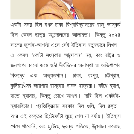
একটা সময় ছিল যখন ঢাকা বিশ্ববিদ্যালয়ের রাজু ভাস্কর্য
ছিল কেবল ছাত্র আন্দোলনের আলামত। কিন্তু ২০২৪
সালের জুলাই-আগস্ট এসে সেই ইতিহাস নতুনভাবে লিখল।
এ কেবল ‘কোটা সংস্কার আন্দোলন’ নয়, বরং রাষ্ট্র ও
জনগণের মাঝে জমে ওঠা দীর্ঘদিনের অনাস্থা ও অভিশাপের
বিরুদ্ধে এক অভ্যুত্থান। ঢাকা, রংপুর, চট্টগ্রাম,
কুষ্টিয়াÑসব জায়গায় রাস্তায় নামল ছাত্ররা। কাঁধে ব্যাগ,
হাতে ব্যানার, কিন্তু চোখে আগুন। দাবি ছিল একটাই-
ন্যায়বিচার। প্রতিক্রিয়ায় সরকার দিল গুলি, দিল রক্ত।
আর এই রক্তের ছিটেফোঁটা মুছে গেল না বর্ষায়। ইতিহাস
থেমে থাকেনি, বরং ছুটেছে দুরন্ত গতিতে, উন্মোচন করেছে