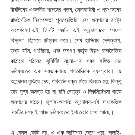
দীর্ঘদিনের একদলীয় শাসনের পতন, সেনাবাহিনী ও প্রশাসনের
রাজনৈতিক নিরপেক্ষতা পুনঃপ্রতিষ্ঠা এবং জনগণের রাষ্ট্রে
অংশগ্রহণ-এই তিনটি অর্জন এই আন্দোলনকে ‘সফল
বিপ্লব’ হিসেবে চিহ্নিত করে। শেখ হাসিনার দেশত্যাগ,
তথ্য ফাঁস, গণবিচার, এবং জনগণ কর্তৃক বিকল্প রাজনৈতিক
কাঠামো গঠনের সুনির্দিষ্ট সূচনা-এই সবই ইঙ্গিত দেয়
ভবিষ্যতের এক সম্ভাবনাময় গণতান্ত্রিক ব্যবস্থার। এ
আন্দোলন বুঝিয়ে দেয়, পরিবর্তন রক্ত দিয়ে কিনতে হয়, কিন্তু
তার মূল্য অনন্ত হয় না যদি নেতৃত্ব ও দিকনির্দেশনা থাকে
জনগণের হাতে। জুলাই-আগস্ট আন্দোলন-এই সাংকেতিক
নামটির মধ্যেই আজ ভবিষ্যতের ইশতেহার লেখা আছে।
এ কেবল কোটা নয়, এ এক জাতিগত জে
গে ওঠা! জুলাই-