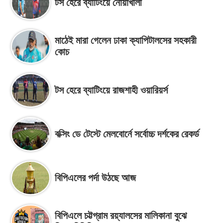
টস হেরে ব্যাটিংয়ে নোয়াখালী
মাঠেই মারা গেলেন ঢাকা ক্যাপিটালসের সহকারী
কোচ
টস হেরে ব্যাটিংয়ে রাজশাহী ওয়ারিয়র্স
বক্সিং ডে টেস্টে মেলবোর্নে সর্বোচ্চ দর্শকের রেকর্ড
বিপিএলের পর্দা উঠছে আজ
বিপিএলে চট্টগ্রাম রয়্যালসের মালিকানা বুঝে