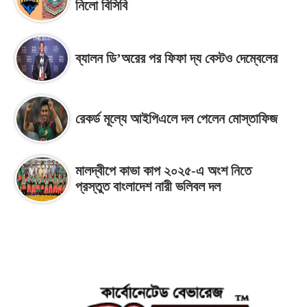
নিলো বিসিবি
ব্যালন ডি’অরের পর ফিফা দ্য বেস্টও দেম্বেলের
রেকর্ড মূল্যে আইপিএলে দল পেলেন মোস্তাফিজ
মালদ্বীপে কাভা কাপ ২০২৫-এ অংশ নিতে
প্রস্তুত বাংলাদেশ নারী ভলিবল দল