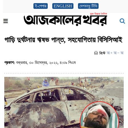
ই-পেপার
ENGLISH
দেশবন্ধু টিভি
গাড়ি দুর্ঘটনায় ঋষভ পান্ত, সহযোগিতায় বিসিসিআই
প্রকাশ:
শুক্রবার, ৩০ ডিসেম্বর, ২০২২, ৪:৩৯ পিএম
(ভিজিট : ৭৫৯)