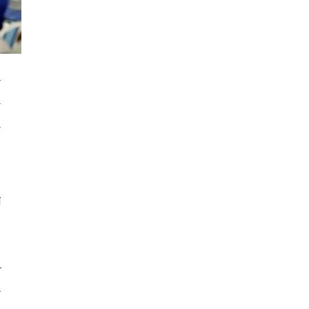
া
ি
ে
ে
ত
া