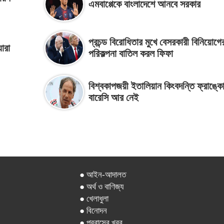
এমবাপ্পেকে বাংলাদেশে আনবে সরকার
প্রচন্ড বিরোধিতার মুখে বেসরকারী বিনিয়োগে
ারা
পরিকল্পনা বাতিল করল ফিফা
বিশ্বকাপজয়ী ইতালিয়ান কিংবদন্তি ফ্রাঙ্ক
বারেসি আর নেই
● আইন-আদালত
● অর্থ ও বাণিজ্য
● খেলাধুলা
● বিনোদন
● প্রবাসের খবর