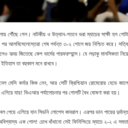
ষোলোয় পৌঁছে গেল। নাটকীয় ও উত্থান-পতনে ভরা ম্যাচের সাক্ষী হল গোট
ের পর আলবিসেলেস্তেরা শেষ পর্যন্ত ৩-২ গোলে জয় নিশ্চিত করে। সত্য
লেও হৃদয় জিতেছে কেপ ভার্দের পারফরম্য়ান্স। যে লড়াকু মানসিকতা নিয়
টবল ইতিহাস তা বহুকাল মনে রাখবে।
েল মেসি কর্নার কিক নেন, আর সেটি ক্রিশ্চিয়ান রোমেরোর হেডে জাল
ফায় এগিয়ে যায়! ভিএআর পর্যালোচনার পর গোলটি বৈধ ঘোষণা করা হয়।
 বল পেয়ে এগিয়ে যান সিডনি লোপেস কাবরাল। এরপর ডান পায়ের দুর্দান্
ে। অবিশ্বাস্য এক গোল! চোখ ধাঁধানো সেই ফিনিশিংয়ে ম্যাচে ২-২ এ সমত