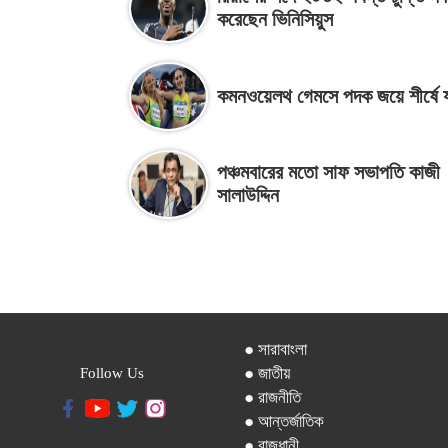
করেছেন ভিনিসিয়ুস
কমনওয়েলথ গেমসে পদক জয়ে শীর্ষে য
পঞ্চমবারের মতো সাফ সভাপতি কাজী
সালাউদ্দিন
● সারাবাংলা
● জাতীয়
Follow Us
● রাজনীতি
● আন্তর্জাতিক
● রাজধানী