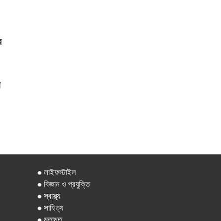
র
ো
● লাইফস্টাইল
● বিজ্ঞান ও প্রযুক্তি
● স্বাস্থ্য
● সাহিত্য
● মতামত