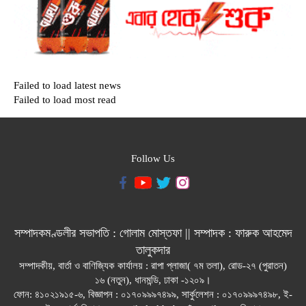
Failed to load latest news
Failed to load most read
Follow Us
সম্পাদকমণ্ডলীর সভাপতি : গোলাম মোস্তফা || সম্পাদক : ফারুক আহমেদ
তালুকদার
সম্পাদকীয়, বার্তা ও বাণিজ্যিক কার্যালয় : রাপা প্লাজা( ৭ম তলা), রোড-২৭ (পুরাতন)
১৬ (নতুন), ধানমন্ডি, ঢাকা -১২০৯।
ফোন: ৪১০২১৯১৫-৬, বিজ্ঞাপন : ০১৭০৯৯৯৭৪৯৯, সার্কুলেশন : ০১৭০৯৯৯৭৪৯৮, ই-