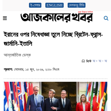
ই-পেপার
ENGLISH
দেশবন্ধু টিভি
ইরানের ওপর নিষেধাজ্ঞা তুলে নিচ্ছে ব্রিটেন-ফ্রান্স-
জার্মানি-ইতালি
আন্তর্জাতিক ডেস্ক
প্রকাশ:
সোমবার, ১৫ জুন, ২০২৬, ২:৩০ পিএম
(ভিজিট : ৯৯)