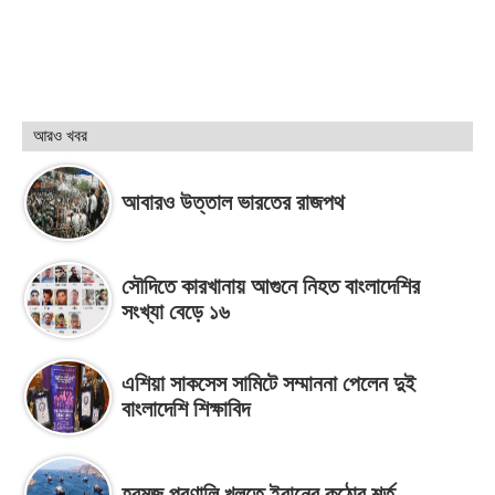
আরও খবর
আবারও উত্তাল ভারতের রাজপথ
সৌদিতে কারখানায় আগুনে নিহত বাংলাদেশির
সংখ্যা বেড়ে ১৬
এশিয়া সাকসেস সামিটে সম্মাননা পেলেন দুই
বাংলাদেশি শিক্ষাবিদ
হরমুজ প্রণালি খুলতে ইরানের কঠোর শর্ত