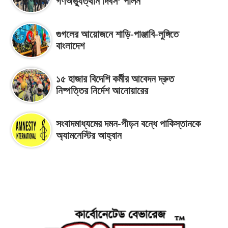
গণঅভ্যুত্থান দিবস’ পালন
গুগলের আয়োজনে শাড়ি-পাঞ্জাবি-লুঙ্গিতে
বাংলাদেশ
১৫ হাজার বিদেশি কর্মীর আবেদন দ্রুত
নিষ্পত্তির নির্দেশ আনোয়ারের
সংবাদমাধ্যমের দমন-পীড়ন বন্ধে পাকিস্তানকে
অ্যামনেস্টির আহ্বান