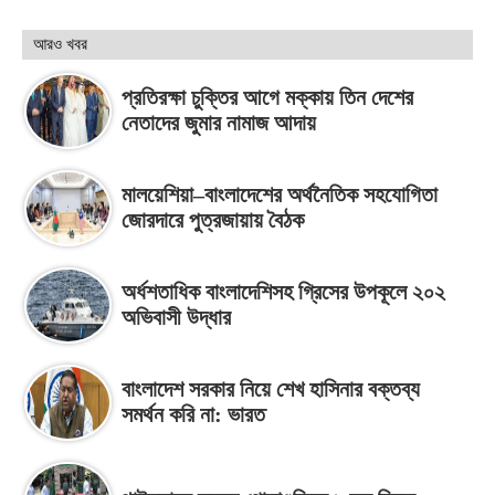
আরও খবর
প্রতিরক্ষা চুক্তির আগে মক্কায় তিন দেশের
নেতাদের জুমার নামাজ আদায়
মালয়েশিয়া–বাংলাদেশের অর্থনৈতিক সহযোগিতা
জোরদারে পুত্রজায়ায় বৈঠক
অর্ধশতাধিক বাংলাদেশিসহ গ্রিসের উপকূলে ২০২
অভিবাসী উদ্ধার
বাংলাদেশ সরকার নিয়ে শেখ হাসিনার বক্তব্য
সমর্থন করি না: ভারত