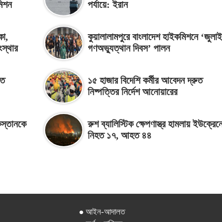
মিশন
পর্যায়ে: ইরান
কা,
কুয়ালালামপুরে বাংলাদেশ হাইকমিশনে ‘জুলাই
ংস্থার
গণঅভ্যুত্থান দিবস’ পালন
তে
১৫ হাজার বিদেশি কর্মীর আবেদন দ্রুত
নিষ্পত্তির নির্দেশ আনোয়ারের
িস্তানকে
রুশ ব্যালিস্টিক ক্ষেপণাস্ত্র হামলায় ইউক্রেন
নিহত ১৭, আহত ৪৪
● আইন-আদালত