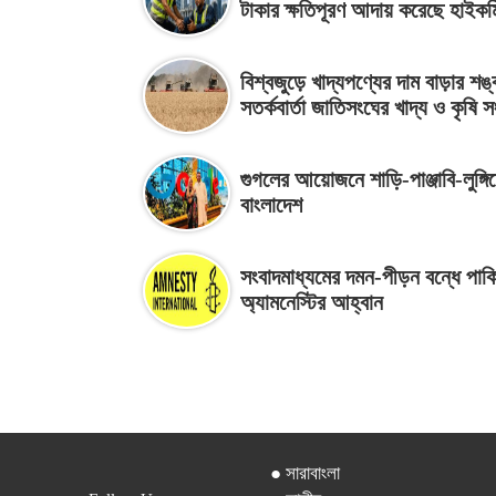
টাকার ক্ষতিপূরণ আদায় করেছে হাইক
বিশ্বজুড়ে খাদ্যপণ্যের দাম বাড়ার শঙ্
সতর্কবার্তা জাতিসংঘের খাদ্য ও কৃষি স
গুগলের আয়োজনে শাড়ি-পাঞ্জাবি-লুঙ্গি
বাংলাদেশ
সংবাদমাধ্যমের দমন-পীড়ন বন্ধে পাক
অ্যামনেস্টির আহ্বান
● সারাবাংলা