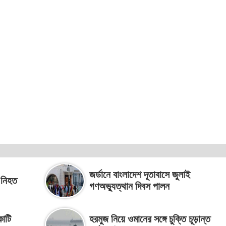
জর্ডানে বাংলাদেশ দূতাবাসে জুলাই
ন নিহত
গণঅভ্যুত্থান দিবস পালন
কোটি
হরমুজ নিয়ে ওমানের সঙ্গে চুক্তি চূড়ান্ত