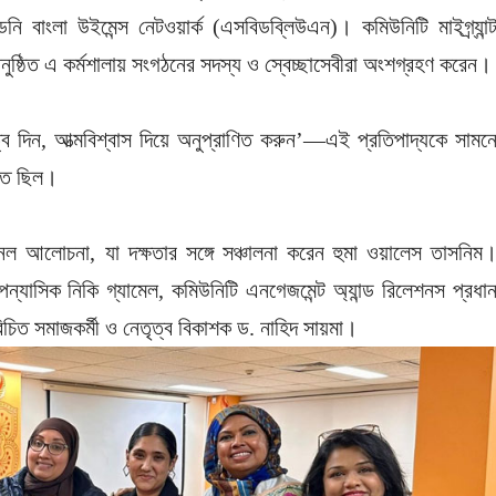
নি বাংলা উইমেন্স নেটওয়ার্ক (এসবিডব্লিউএন)। কমিউনিটি মাইগ্র্যান্
ুষ্ঠিত এ কর্মশালায় সংগঠনের সদস্য ও স্বেচ্ছাসেবীরা অংশগ্রহণ করেন।
ৃত্ব দিন, আত্মবিশ্বাস দিয়ে অনুপ্রাণিত করুন’—এই প্রতিপাদ্যকে সামন
ক্ত ছিল।
যানেল আলোচনা, যা দক্ষতার সঙ্গে সঞ্চালনা করেন হুমা ওয়ালেস তাসনিম
্যাসিক নিকি গ্যামেল, কমিউনিটি এনগেজমেন্ট অ্যান্ড রিলেশনস প্রধা
িচিত সমাজকর্মী ও নেতৃত্ব বিকাশক ড. নাহিদ সায়মা।