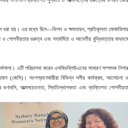
েবার পাশাপাশি ব্যক্তিগত সুস্থতা ও আত্ম-যত্নের গুরুত্বের ওপরও জো
য় তুলে ধরা হয়। এর মধ্যে ছিল—ভিশন ও ক্ষমতায়ন, প্রতিকূলতা মোকাবিলায
 ও গোপনীয়তার গুরুত্ব এবং সহমর্মিতা ও আবেগীয় বুদ্ধিমত্তার মাধ্যম
্ষণ কর্মশালা। এটি পরিচালনা করেন এসবিডব্লিউএনের সাধারণ সম্পাদক নিগা
মান (জেসি)। অংশগ্রহণকারীরা বিভিন্ন দলীয় কার্যক্রম, আলোচনা 
বের গুণাবলি, আত্মসচেতনতা, স্থিতিস্থাপকতা এবং ব্যক্তিগত গোপনীয়ত