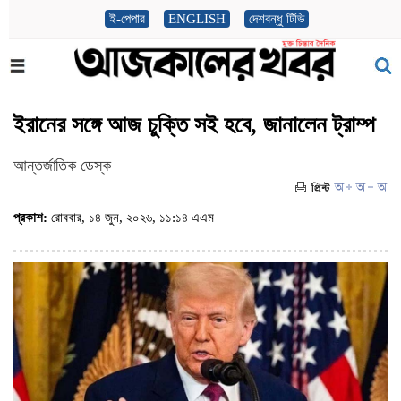
ই-পেপার
ENGLISH
দেশবন্ধু টিভি
ইরানের সঙ্গে আজ চুক্তি সই হবে, জানালেন ট্রাম্প
আন্তর্জাতিক ডেস্ক
প্রকাশ:
রোববার, ১৪ জুন, ২০২৬, ১১:১৪ এএম
(ভিজিট : ৮৯)