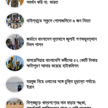
সমর্থন করি না: ভারত
থাইল্যান্ডে স্কুলে গোলাগুলিতে ৬ জন নিহত
জর্ডানে বাংলাদেশ দূতাবাসে জুলাই গণঅভ্যুত্থান
দিবস পালন
মালয়েশিয়ায় বাংলাদেশি কর্মীদের ৫২ কোটি টাকার
ক্ষতিপূরণ আদায় করেছে হাইকমিশন
হরমুজ নিয়ে ওমানের সঙ্গে চুক্তি চূড়ান্ত পর্যায়ে:
ইরান
বিশ্বজুড়ে খাদ্যপণ্যের দাম বাড়ার শঙ্কা,