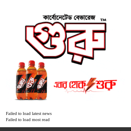
Failed to load latest news
Failed to load most read