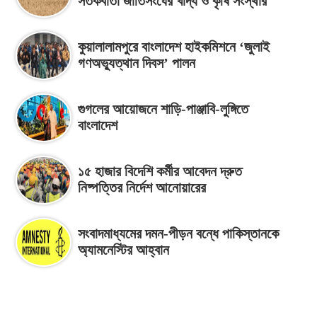
সতর্কবার্তা জাতিসংঘের খাদ্য ও কৃষি সংস্থার
কুয়ালালামপুরে বাংলাদেশ হাইকমিশনে ‘জুলাই
গণঅভ্যুত্থান দিবস’ পালন
গুগলের আয়োজনে শাড়ি-পাঞ্জাবি-লুঙ্গিতে
বাংলাদেশ
১৫ হাজার বিদেশি কর্মীর আবেদন দ্রুত
নিষ্পত্তির নির্দেশ আনোয়ারের
সংবাদমাধ্যমের দমন-পীড়ন বন্ধে পাকিস্তানকে
অ্যামনেস্টির আহ্বান