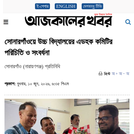
ই-পেপার
ENGLISH
দেশবন্ধু টিভি
সোনারগাঁওয়ে উচ্চ বিদ্যালয়ের এডহক কমিটির
পরিচিতি ও সংবর্ধনা
সোনারগাঁও (নারায়ণগঞ্জ) প্রতিনিধি
প্রকাশ:
বুধবার, ১০ জুন, ২০২৬, ৬:৩৫ পিএম
(ভিজিট : ৯২)