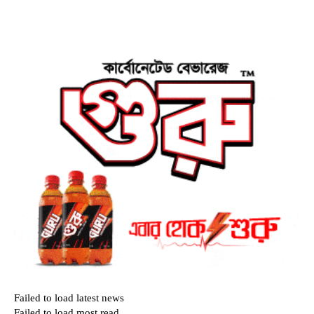
Failed to load latest news
Failed to load most read