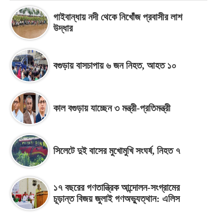
গাইবান্ধায় নদী থেকে নিখোঁজ প্রবাসীর লাশ
উদ্ধার
বগুড়ায় বাসচাপায় ৬ জন নিহত, আহত ১০
কাল বগুড়ায় যাচ্ছেন ৩ মন্ত্রী-প্রতিমন্ত্রী
সিলেটে দুই বাসের মুখোমুখি সংঘর্ষ, নিহত ৭
১৭ বছরের গণতান্ত্রিক আন্দোলন-সংগ্রামের
চূড়ান্ত বিজয় জুলাই গণঅভ্যুত্থান: এলিস