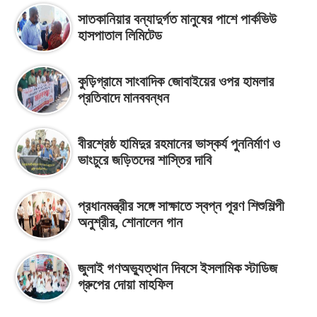
সাতকানিয়ার বন্যাদুর্গত মানুষের পাশে পার্কভিউ
হাসপাতাল লিমিটেড
কুড়িগ্রামে সাংবাদিক জোবাইয়ের ওপর হামলার
প্রতিবাদে মানববন্ধন
বীরশ্রেষ্ঠ হামিদুর রহমানের ভাস্কর্য পুননির্মাণ ও
ভাংচুরে জড়িতদের শাস্তির দাবি
প্রধানমন্ত্রীর সঙ্গে সাক্ষাতে স্বপ্ন পূরণ শিশুশিল্পী
অনুশ্রীর, শোনালেন গান
জুলাই গণঅভ্যুত্থান দিবসে ইসলামিক স্টাডিজ
গ্রুপের দোয়া মাহফিল