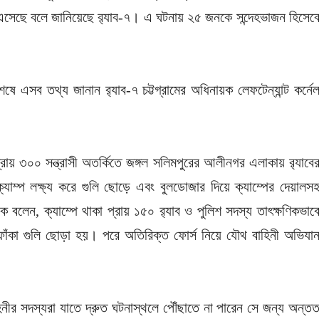
ে এসেছে বলে জানিয়েছে র‌্যাব-৭। এ ঘটনায় ২৫ জনকে সন্দেহভাজন হিসেব
ে এসব তথ্য জানান র‌্যাব-৭ চট্টগ্রামের অধিনায়ক লেফটেন্যান্ট কর্নে
্রায় ৩০০ সন্ত্রাসী অতর্কিতে জঙ্গল সলিমপুরের আলীনগর এলাকায় র‌্যাবে
ক্যাম্প লক্ষ্য করে গুলি ছোড়ে এবং বুলডোজার দিয়ে ক্যাম্পের দেয়ালস
 বলেন, ক্যাম্পে থাকা প্রায় ১৫০ র‌্যাব ও পুলিশ সদস্য তাৎক্ষণিকভাব
 ফাঁকা গুলি ছোড়া হয়। পরে অতিরিক্ত ফোর্স নিয়ে যৌথ বাহিনী অভিযা
ীর সদস্যরা যাতে দ্রুত ঘটনাস্থলে পৌঁছাতে না পারেন সে জন্য অন্ত