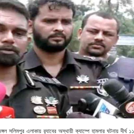
 জঙ্গল সলিমপুর এলাকায় র‌্যাবের অস্থায়ী ক্যাম্পে হামলার ঘটনায় দীর্ঘ ১