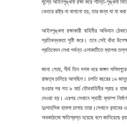
মূল্যে আইনশৃঙ্খলা রক্ষা করে শান্তি-শৃঙ্খলা
ভেতরে রাষ্ট্র না বানানো হয়, তার জন্য যা যা 
আইনশৃঙ্খলা রক্ষাকারী বাহিনীর অভিযান ঠেকাতে
প্রতিবন্ধকতা সৃষ্টি করে। তবে সেই বাঁধা উ
প্রতিবেদন লেখা পর্যন্ত এলাকাটিতে ব্যাপক তল
জানা গেছে, দীর্ঘ তিন দশক ধরে জঙ্গল সলিমপুরের
রাজত্ব চালিয়ে আসছিল। চলতি বছরের ১৯ জানুয়ারি
হওয়ার পর গত ৯ মার্চ যৌথবাহিনীর প্রায় ৪ হাজ
দেওয়া হয়। এরপর সেখানে স্থায়ী ক্যাম্প নির্ম
দুঃসাহসিক হামলা চালায় তারা।সেখানে র‌্যাবের এ
অবকাঠামো ক্ষতিগ্রস্ত হয়েছে বলে জানিয়েছে র‌্