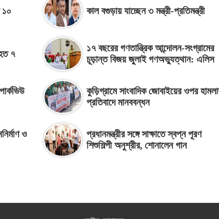
ত ১০
কাল বগুড়ায় যাচ্ছেন ৩ মন্ত্রী-প্রতিমন্ত্রী
১৭ বছরের গণতান্ত্রিক আন্দোলন-সংগ্রামের
িহত ৭
চূড়ান্ত বিজয় জুলাই গণঅভ্যুত্থান: এলিস
পার্কভিউ
কুড়িগ্রামে সাংবাদিক জোবাইয়ের ওপর হামলা
প্রতিবাদে মানববন্ধন
ননির্মাণ ও
প্রধানমন্ত্রীর সঙ্গে সাক্ষাতে স্বপ্ন পূরণ
শিশুশিল্পী অনুশ্রীর, শোনালেন গান