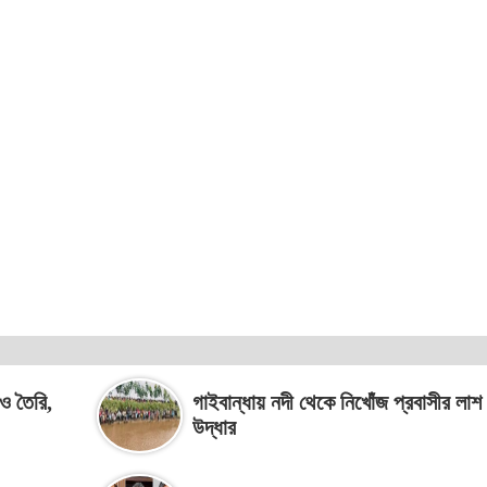
িও তৈরি,
গাইবান্ধায় নদী থেকে নিখোঁজ প্রবাসীর লাশ
উদ্ধার