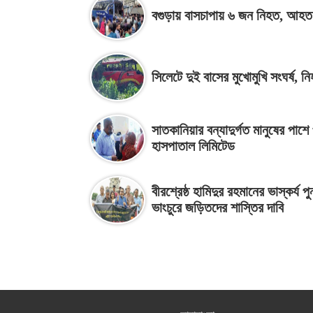
বগুড়ায় বাসচাপায় ৬ জন নিহত, আহ
সিলেটে দুই বাসের মুখোমুখি সংঘর্ষ, ন
সাতকানিয়ার বন্যাদুর্গত মানুষের পাশে 
হাসপাতাল লিমিটেড
বীরশ্রেষ্ঠ হামিদুর রহমানের ভাস্কর্য পু
ভাংচুরে জড়িতদের শাস্তির দাবি