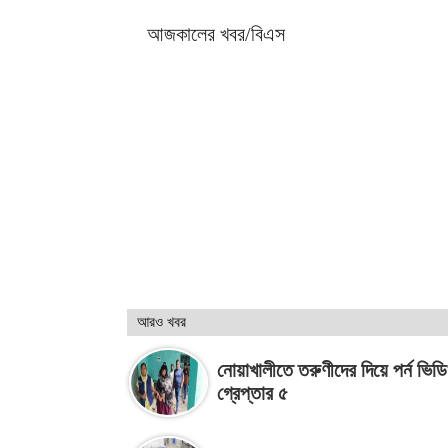
আজকালের খবর/বিএস
আরও খবর
নোয়াখালীতে তরুণীদের দিয়ে পর্ন ভিড
গ্রেপ্তার ৫