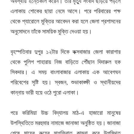
অবস্থায় ইন্তেকাল করেন। তাঁর মৃত্যু সংবাদ ছড়িয়ে পড়লে
এলাকায় শোকের ছায়া নেমে আসে। পরে পরিবারের পক্ষ
থেকে প্যারোলে মুক্তির আবেদন করা হলে জেলা প্রশাসনের
অনুমোদনে তাঁকে সাময়িক মুক্তি দেওয়া হয়।
বৃহস্পতিবার দুপুর ১২টার দিকে কক্সবাজার জেলা কারাগার
থেকে পুলিশ পাহারায় নিজ বাড়িতে পৌঁছান দিদারুল হক
সিকদার। এ সময় বাংলাবাজার এলাকায় এক আবেগঘন
পরিবেশের সৃষ্টি হয়। স্বজন, শুভাকাঙ্ক্ষী ও স্থানীয়দের
কান্নায় ভারী হয়ে ওঠে পুরো এলাকা।
পরে করিমিয়া উচ্চ বিদ্যালয় মাঠ-এ হাজারো মানুষের
উপস্থিতিতে মরহুমার নামাজে জানাজা অনুষ্ঠিত হয়। জানাজা
শেষে মায়ের রুহের মাগফিরাত কামনা করে উপস্থিত