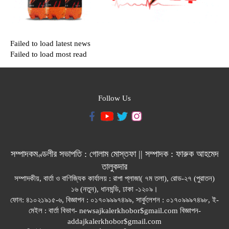
Failed to load latest news
Failed to load most read
Follow Us
সম্পাদকমণ্ডলীর সভাপতি : গোলাম মোস্তফা || সম্পাদক : ফারুক আহমেদ
তালুকদার
সম্পাদকীয়, বার্তা ও বাণিজ্যিক কার্যালয় : রাপা প্লাজা( ৭ম তলা), রোড-২৭ (পুরাতন)
১৬ (নতুন), ধানমন্ডি, ঢাকা -১২০৯।
ফোন: ৪১০২১৯১৫-৬, বিজ্ঞাপন : ০১৭০৯৯৯৭৪৯৯, সার্কুলেশন : ০১৭০৯৯৯৭৪৯৮, ই-
মেইল : বার্তা বিভাগ- newsajkalerkhobor$gmail.com বিজ্ঞাপন-
addajkalerkhobor$gmail.com