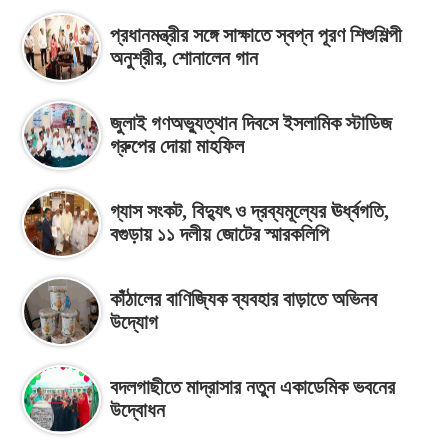
প্রধানমন্ত্রীর সঙ্গে সাক্ষাতে স্বপ্ন পূরণ শিশুশিল্পী
অনুশ্রীর, শোনালেন গান
জুলাই গণঅভ্যুত্থান দিবসে ইসলামিক স্টাডিজ
গ্রুপের দোয়া মাহফিল
গ্যাস সংকট, বিদ্যুৎ ও দ্রব্যমূল্যের ঊর্ধ্বগতি,
বগুড়ায় ১১ দলীয় জোটের স্মারকলিপি
কাঁঠালের বাণিজ্যিক ব্যবহার বাড়াতে অভিনব
উদ্যোগ
বদলগাছীতে মাদ্রাসার নতুন একাডেমিক ভবনের
উদ্বোধন