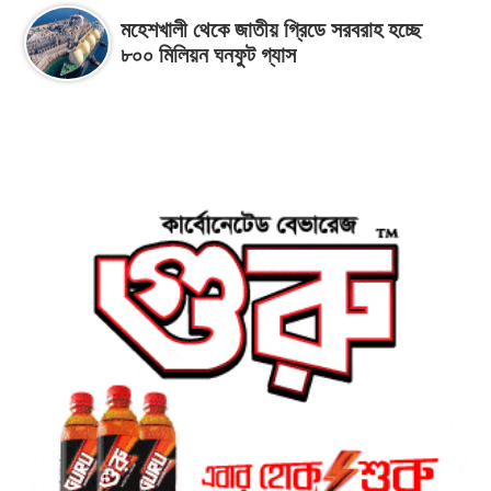
মহেশখালী থেকে জাতীয় গ্রিডে সরবরাহ হচ্ছে
৮০০ মিলিয়ন ঘনফুট গ্যাস