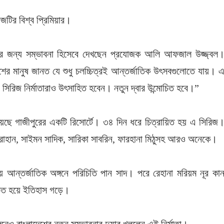
িজটির বিশ্ব প্রিমিয়ার।
তাদের জন্য সম্ভাবনা হিসেবে দেখছেন প্রযোজক আলি আফজাল উজ্জ্বল
শের মানুষ জানত যে শুধু চলচ্চিত্রই আন্তর্জাতিক উৎসবগুলোতে যায়। 
 সিরিজ নির্মাতারাও উৎসাহিত হবেন। নতুন দ্বার উন্মোচিত হবে।”
য়েছে গাজীপুরের একটি রিসোর্টে। ৩৪ দিন ধরে চিত্রায়িত হয় এ সিরিজ
হান, সাইমন সাদিক, সারিকা সাবরিন, ফারহানা মিঠুসহ আরও অনেকে।
আন্তর্জাতিক অঙ্গনে পরিচিতি পান সাদ। পরে রেহানা মরিয়ম নূর কা
বাচিত হয়ে ইতিহাস গড়ে।
গনেও বাংলাদেশের নতুন সম্ভাবনার দুয়ার খুললেন এই নির্মাতা।