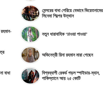
সেন্সরের বাধা পেরিয়ে যেভাবে ভিয়েতনামের
সিনেমা শিল্পের উত্থান
খ রহমান-
নতুন ধারাবাহিক ‘চাওয়া পাওয়া’
ত্র
অভিনেত্রী রিনা রহমান মারা গেছেন
ো বাধা
বিশ্বব্যাপী রেকর্ড গড়ল স্পাইডার-ম্যান,
পাকিস্তানে আয় ২৫ কোটি