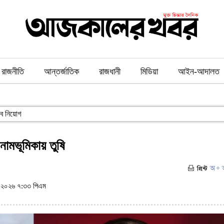
রাজনীতি
আন্তর্জাতিক
রাজধানী
মিডিয়া
আইন-আদালত
িব নিয়োগ
নামভূমিকায় তুষি
২০২৬ ৭:৩৩ পিএম
(ভিজিট : ২৫৭)