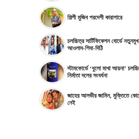
শিল্পী মুজিব পরদেশী কারাগারে
চলচ্চিত্র সার্টিফিকেশন বোর্ডে নতুনমু
আওলাদ-শিবা-দিঠি
স্টামফোর্ডে ‘ধুলো মাখা আয়না’ চলচ্চি
নির্মাতা দলের সংবর্ধনা
জাহের আলভীর জামিন, মুক্তিতে কোন
নেই