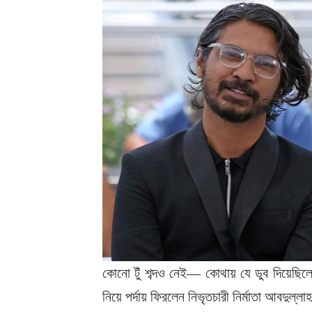
কোনো টুঁ শব্দও নেই— কোথায় যে ডুব দিয়েছিলে
নিয়ে পর্দায় ফিরলেন নিভৃতচারী নির্মাতা আবদুল্ল