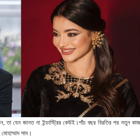
ন, তা যেন জানত না ইন্ডাস্ট্রির কেউই।পাঁচ বছর বিরতির পর নতুন কা
াহ মোহাম্মাদ সাদ।