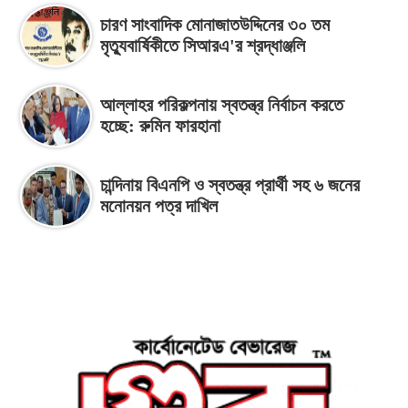
চারণ সাংবাদিক মোনাজাতউদ্দিনের ৩০ তম
মৃত্যুবার্ষিকীতে সিআরএ'র শ্রদ্ধাঞ্জলি
আল্লাহর পরিকল্পনায় স্বতন্ত্র নির্বাচন করতে
হচ্ছে: রুমিন ফারহানা
চান্দিনায় বিএনপি ও স্বতন্ত্র প্রার্থী সহ ৬ জনের
মনোনয়ন পত্র দাখিল