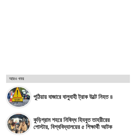
আরও খবর
পুঠিয়ায় বাজারে বালুবাহী ট্রাক উল্টে নিহত ৪
কুড়িগ্রাম শহরে নিষিদ্ধ হিযবুত তাহরীরের
পোস্টার, বিশ্ববিদ্যালয়ের ৫ শিক্ষার্থী আটক