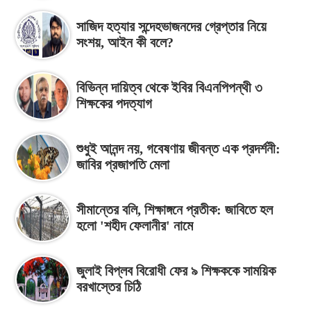
সাজিদ হত্যার সন্দেহভাজনদের গ্রেপ্তার নিয়ে
সংশয়, আইন কী বলে?
বিভিন্ন দায়িত্ব থেকে ইবির বিএনপিপন্থী ৩
শিক্ষকের পদত্যাগ
শুধুই আনন্দ নয়, গবেষণায় জীবন্ত এক প্রদর্শনী:
জাবির প্রজাপতি মেলা
সীমান্তের বলি, শিক্ষাঙ্গনে প্রতীক: জাবিতে হল
হলো 'শহীদ ফেলানীর' নামে
জুলাই বিপ্লব বিরোধী ফের ৯ শিক্ষককে সাময়িক
বরখাস্তের চিঠি