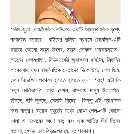
‘ডিম-জুতা’ রাজনৈতিক নাটককে একটি আন্তর্জাতিক দৃশ্যে
রূপান্তর করেছে। বাইরের দুনিয়া প্রথমে ভেবেছিল-এটি
হয়তো কোনো নতুন উৎসব, নতুন লোকজ পারফরম্যান্স।
লন্ডনের বেগমপাড়া, নিউইয়র্কের জ্যাকসন হাইটস, সিডনির
লাকেম্বায় যখন রাজনৈতিক নেতাদের দিকে উড়ে গেল ডিম,
তখন বিদেশিরা প্রথমে হাসতে হাসতে বলল- ‘ওহ! এটা কি
নতুন কার্নিভাল?’ তারা দেখল, রাস্তায় মানুষ উল্লসিত,
হাঁসছে, ছবি তুলছে, সেলফি নিচ্ছে। কিন্তু এই প্রাথমিক
মজা মাত্র। কয়েক মুহূর্তের মধ্যে বোঝা গেল-এটি কোনো
খেলা বা উৎসবের অংশ নয়; বরং এক জাতির দীর্ঘ দিনের
হতাশা, ক্ষোভ এবং বিদ্রূপের চূড়ান্ত প্রকাশ।