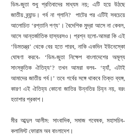
ডিম-জুতা শুধু প্রতিবাদের মাধ্যম নয়; এটি হয়ে উঠছে
জাতীয় ব্র্যান্ড। গর্ব না গ্লানি? পাটের পর এটিই সবচেয়ে
আলোচিত ‘রপ্তানি পণ্য’। বৈদেশিক মুদ্রা আসে না কেবল,
আসে আন্তর্জাতিক হাস্যরসও। প্রশ্ন হলো-আমরা কি এই
‘ডিমতন্ত্র’ থেকে বের হতে পারব, নাকি একদিন ইউনেস্কো
ঘোষণা করবে- ‘ডিম-জুতা নিক্ষেপ বাংলাদেশের অমূল্য
সাংস্কৃতিক ঐতিহ্য’? তখন আমরা বলব- ‘হ্যাঁ, এটাই
আমাদের জাতীয় গর্ব।’ তবে গর্বের সঙ্গে থাকবে তিক্ত ব্যঙ্গ,
কারণ এই ঐতিহ্য কোনো জাতির উন্নতির চিহ্ন নয়, বরং
হতাশার প্রকাশ।
মীর আব্দুল আলীম: সাংবাদিক, সমাজ গবেষক, মহাসচিব-
কলামিস্ট ফোরাম অব বাংলাদেশ।