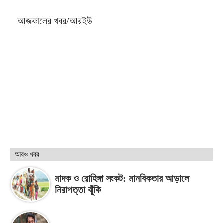
আজকালের খবর/আরইউ
আরও খবর
মাদক ও রোহিঙ্গা সংকট: মানবিকতার আড়ালে
নিরাপত্তা ঝুঁকি