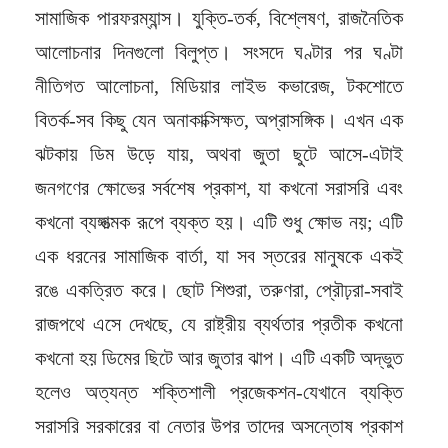
সামাজিক পারফরম্যান্স। যুক্তি-তর্ক, বিশ্লেষণ, রাজনৈতিক
আলোচনার দিনগুলো বিলুপ্ত। সংসদে ঘণ্টার পর ঘণ্টা
নীতিগত আলোচনা, মিডিয়ার লাইভ কভারেজ, টকশোতে
বিতর্ক-সব কিছু যেন অনাকাক্সিক্ষত, অপ্রাসঙ্গিক। এখন এক
ঝটকায় ডিম উড়ে যায়, অথবা জুতা ছুটে আসে-এটাই
জনগণের ক্ষোভের সর্বশেষ প্রকাশ, যা কখনো সরাসরি এবং
কখনো ব্যঙ্গাত্মক রূপে ব্যক্ত হয়। এটি শুধু ক্ষোভ নয়; এটি
এক ধরনের সামাজিক বার্তা, যা সব স্তরের মানুষকে একই
রঙে একত্রিত করে। ছোট শিশুরা, তরুণরা, প্রৌঢ়রা-সবাই
রাজপথে এসে দেখছে, যে রাষ্ট্রীয় ব্যর্থতার প্রতীক কখনো
কখনো হয় ডিমের ছিটে আর জুতার ঝাপ। এটি একটি অদ্ভুত
হলেও অত্যন্ত শক্তিশালী প্রজেকশন-যেখানে ব্যক্তি
সরাসরি সরকারের বা নেতার উপর তাদের অসন্তোষ প্রকাশ