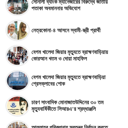
সোনালী ব্যাংক ম্যানেজারের বিরুদ্ধে জাতীয়
পতাকা অবমাননার অভিযোগ
নেত্রকোনা-৪ আসনে স্বামী-স্ত্রী প্রার্থী
বেগম খালেদা জিয়ার মৃত্যুতে ব্রাহ্মণবাড়িয়ায়
কোরআন খতম ও দোয়া মাহফিল
বেগম খালেদা জিয়ার মৃত্যুতে ব্রাহ্মণবাড়িয়া
প্রেসক্লাবের শোক
চারণ সাংবাদিক মোনাজাতউদ্দিনের ৩০ তম
মৃত্যুবার্ষিকীতে সিআরএ'র শ্রদ্ধাঞ্জলি
আল্লাহর পরিকল্পনায় স্বতন্ত্র নির্বাচন করতে