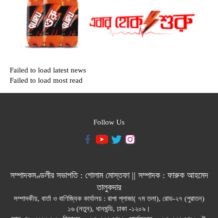
Failed to load latest news
Failed to load most read
Follow Us
সম্পাদকমণ্ডলীর সভাপতি : গোলাম মোস্তফা || সম্পাদক : ফারুক আহমেদ
তালুকদার
সম্পাদকীয়, বার্তা ও বাণিজ্যিক কার্যালয় : রাপা প্লাজা( ৭ম তলা), রোড-২৭ (পুরাতন)
১৬ (নতুন), ধানমন্ডি, ঢাকা -১২০৯।