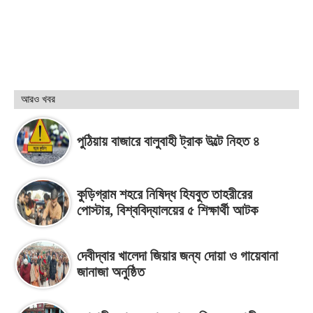
আরও খবর
পুঠিয়ায় বাজারে বালুবাহী ট্রাক উল্টে নিহত ৪
কুড়িগ্রাম শহরে নিষিদ্ধ হিযবুত তাহরীরের
পোস্টার, বিশ্ববিদ্যালয়ের ৫ শিক্ষার্থী আটক
দেবীদ্বার খালেদা জিয়ার জন্য দোয়া ও গায়েবানা
জানাজা অনুষ্ঠিত