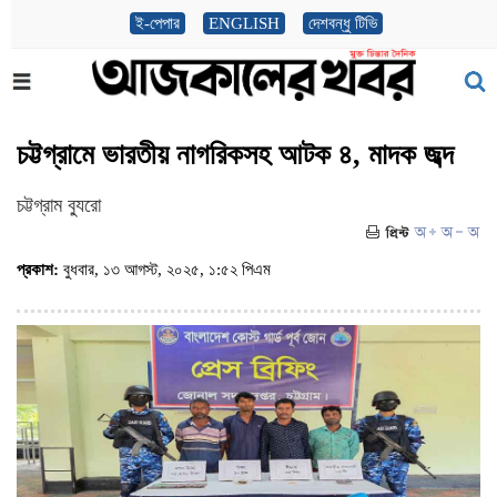
ই-পেপার
ENGLISH
দেশবন্ধু টিভি
চট্টগ্রামে ভারতীয় নাগরিকসহ আটক ৪, মাদক জব্দ
চট্টগ্রাম ব্যুরো
প্রকাশ:
বুধবার, ১৩ আগস্ট, ২০২৫, ১:৫২ পিএম
(ভিজিট : ৩৮৮)