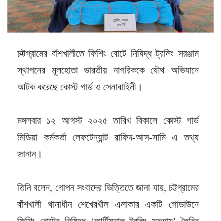
চট্টগ্রামের বাঁশখালীতে ফিশিং বোটে নিষিদ্ধ ট্রলিং সরঞ্জাম
স্থাপনের মূলহোতা ভারতীয় নাগরিককে যৌথ অভিযানে
আটক করেছে কোস্ট গার্ড ও সেনাবাহিনী।
মঙ্গলবার ১২ আগস্ট ২০২৫ তারিখ বিকালে কোস্ট গার্ড
মিডিয়া কর্মকর্তা লেফটেন্যান্ট রাফিদ-আস-সামি এ তথ্য
জানান।
তিনি বলেন, গোপন সংবাদের ভিত্তিতে জানা যায়, চট্টগ্রামের
বাঁশখালী থানাধীন শেখেরখীল এলাকার একটি গোডাউনে
ফিশিং বোটের নিষিদ্ধ ‘আর্টিসনাল ট্রলিং সরঞ্জাম’ তৈরির