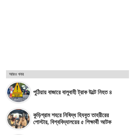
আরও খবর
পুঠিয়ায় বাজারে বালুবাহী ট্রাক উল্টে নিহত ৪
কুড়িগ্রাম শহরে নিষিদ্ধ হিযবুত তাহরীরের
পোস্টার, বিশ্ববিদ্যালয়ের ৫ শিক্ষার্থী আটক