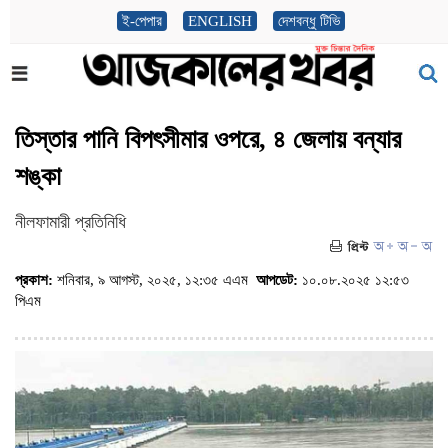
ই-পেপার
ENGLISH
দেশবন্ধু টিভি
তিস্তার পানি বিপৎসীমার ওপরে, ৪ জেলায় বন্যার
শঙ্কা
নীলফামারী প্রতিনিধি
প্রকাশ:
শনিবার, ৯ আগস্ট, ২০২৫, ১২:৩৫ এএম
আপডেট:
১০.০৮.২০২৫ ১২:৫৩
পিএম
(ভিজিট : ৫৮০)