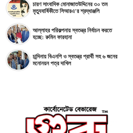
চারণ সাংবাদিক মোনাজাতউদ্দিনের ৩০ তম
মৃত্যুবার্ষিকীতে সিআরএ'র শ্রদ্ধাঞ্জলি
আল্লাহর পরিকল্পনায় স্বতন্ত্র নির্বাচন করতে
হচ্ছে: রুমিন ফারহানা
চান্দিনায় বিএনপি ও স্বতন্ত্র প্রার্থী সহ ৬ জনের
মনোনয়ন পত্র দাখিল