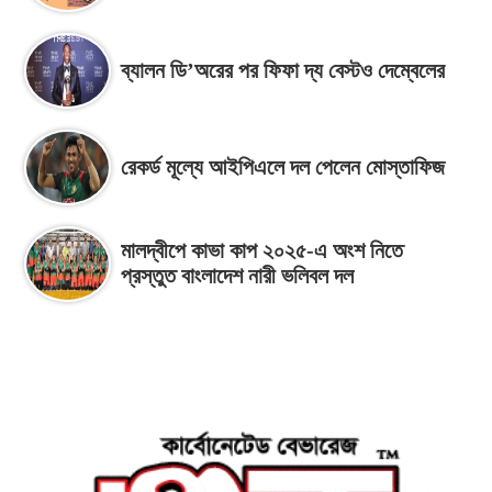
ব্যালন ডি’অরের পর ফিফা দ্য বেস্টও দেম্বেলের
রেকর্ড মূল্যে আইপিএলে দল পেলেন মোস্তাফিজ
মালদ্বীপে কাভা কাপ ২০২৫-এ অংশ নিতে
প্রস্তুত বাংলাদেশ নারী ভলিবল দল