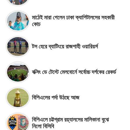
মাঠেই মারা গেলেন ঢাকা ক্যাপিটালসের সহকারী
কোচ
টস হেরে ব্যাটিংয়ে রাজশাহী ওয়ারিয়র্স
বক্সিং ডে টেস্টে মেলবোর্নে সর্বোচ্চ দর্শকের রেকর্ড
বিপিএলের পর্দা উঠছে আজ
বিপিএলে চট্টগ্রাম রয়্যালসের মালিকানা বুঝে
নিলো বিসিবি